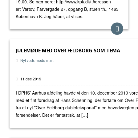
19.00. Se nærmere: http://www.kpk.dk/ Adressen
er: Vartov, Farvergade 27, opgang B, stuen th., 1463
København K. Jeg håber, at vi ses.
JULEMØDE MED OVER FELDBORG SOM TEMA
Nyt vedr. møde m.m.
11 dec 2019
I DPHS’ Aarhus afdeling havde vi den 10. december 2019 vores år
med et fint foredrag af Hans Schønning, der fortalte om Over 
fra et nyt ”Over Feldborg dubleteksponat” med hovedvægten på
forsendelser. Det er fantastisk, at […]