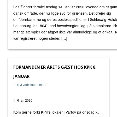
Leif Ziehrer fortalte tirsdag 14. januar 2020 levende om et ga
dansk område, der nu ligge syd for grænsen. Det drejer sig
om“Jernbanerne og deres postekspeditioner i Schleswig-Holst
Lauenburg før 1864” med hovedvægten lagt på stemplerne. Ha
mange stempler der afgjort ikke var almindelige og et enkelt, 
var registreret nogen steder. […]
FORMANDEN ER ÅRETS GÆST HOS KPK 8.
JANUAR
Nyt vedr. møde m.m.
6 jan 2020
Kom gerne forbi KPK’s lokaler i Vartov på onsdag kl.