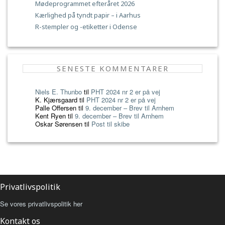
Mødeprogrammet efteråret 2026
Kærlighed på tyndt papir – i Aarhus
R-stempler og -etiketter i Odense
SENESTE KOMMENTARER
Niels E. Thunbo
til
PHT 2024 nr 2 er på vej
K. Kjærsgaard
til
PHT 2024 nr 2 er på vej
Palle Offersen
til
9. december – Brev til Arnhem
Kent Ryen
til
9. december – Brev til Arnhem
Oskar Sørensen
til
Post til skibe
Privatlivspolitik
Se vores privatlivspolitik her
Kontakt os