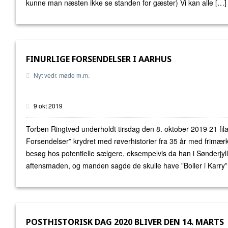
kunne man næsten ikke se standen for gæster) Vi kan alle […]
FINURLIGE FORSENDELSER I AARHUS
Nyt vedr. møde m.m.
9 okt 2019
Torben Ringtved underholdt tirsdag den 8. oktober 2019 21 fila
Forsendelser” krydret med røverhistorier fra 35 år med frimæ
besøg hos potentielle sælgere, eksempelvis da han i Sønderjylla
aftensmaden, og manden sagde de skulle have ”Boller i Karry”
POSTHISTORISK DAG 2020 BLIVER DEN 14. MARTS