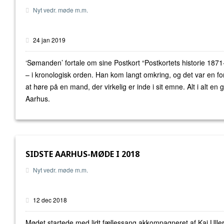
Nyt vedr. møde m.m.
24 jan 2019
‘Sømanden’ fortale om sine Postkort “Postkortets historie 187
– i kronologisk orden. Han kom langt omkring, og det var en fo
at høre på en mand, der virkelig er inde i sit emne. Alt i alt en g
Aarhus.
SIDSTE AARHUS-MØDE I 2018
Nyt vedr. møde m.m.
12 dec 2018
Mødet startede med lidt fællessang akkompagneret af Kaj Ulle