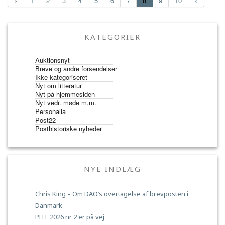
«
1
2
3
4
5
6
7
8
9
10
»
KATEGORIER
Auktionsnyt
Breve og andre forsendelser
Ikke kategoriseret
Nyt om litteratur
Nyt på hjemmesiden
Nyt vedr. møde m.m.
Personalia
Post22
Posthistoriske nyheder
NYE INDLÆG
Chris King – Om DAO’s overtagelse af brevposten i
Danmark
PHT 2026 nr 2 er på vej