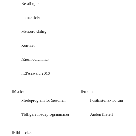
Betalinger
Indmeldelse
Mentorordning
Kontakt
Æresmedlemmer
FEPA award 2013
Møder
Forum
Mødeprogram for Sæsonen
Posthistorisk Forum
Tidligere mødeprogrammmer
Anden filateli
Biblioteket