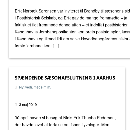
Erik Nørbæk Sørensen var inviteret til Brøndby til sæsonens s
i Posthistorisk Selskab, og Erik gav de mange fremmødte – ja, 
faktisk et flot fremmøde denne aften – et indblik i posthistorie
Københavns Jernbanepostkontor, kontorets poststempler, kas
i København og tilmed lidt om selve Hovedbanegårdens histori
første jernbane kom […]
SPÆNDENDE SÆSONAFSLUTNING I AARHUS
Nyt vedr. møde m.m.
3 maj 2019
30.april havde vi besøg af Niels Erik Thunbo Pedersen,
der havde lovet at fortælle om ispostflyvninger. Men