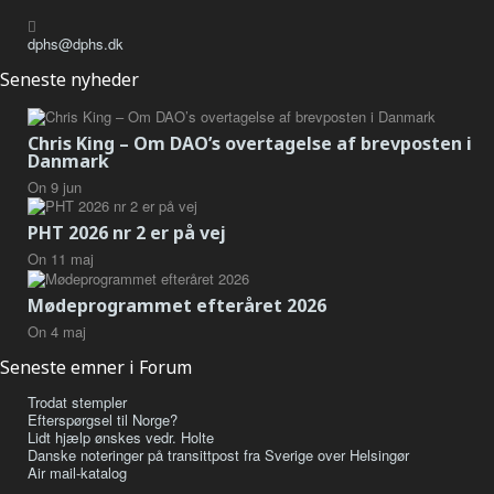
dphs@dphs.dk
Seneste nyheder
Chris King – Om DAO’s overtagelse af brevposten i
Danmark
On
9
jun
PHT 2026 nr 2 er på vej
On
11
maj
Mødeprogrammet efteråret 2026
On
4
maj
Seneste emner i Forum
Trodat stempler
Efterspørgsel til Norge?
Lidt hjælp ønskes vedr. Holte
Danske noteringer på transittpost fra Sverige over Helsingør
Air mail-katalog