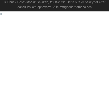
© Dansk Posthistorisk Selskab, 2008-2022. Dette site er beskyttet efter
dansk lov om ophavsret. Alle rettigheder forbeholdes