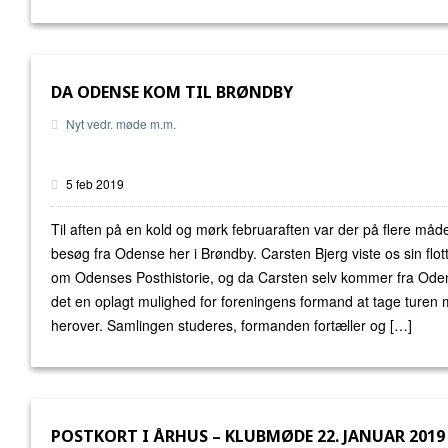
DA ODENSE KOM TIL BRØNDBY
Nyt vedr. møde m.m.
5 feb 2019
Til aften på en kold og mørk februaraften var der på flere måder
besøg fra Odense her i Brøndby. Carsten Bjerg viste os sin flot
om Odenses Posthistorie, og da Carsten selv kommer fra Ode
det en oplagt mulighed for foreningens formand at tage turen
herover. Samlingen studeres, formanden fortæller og […]
POSTKORT I ÅRHUS – KLUBMØDE 22. JANUAR 2019