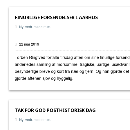
FINURLIGE FORSENDELSER I AARHUS
Nyt vedr. møde m.m.
22 mar 2019
Torben Ringtved fortalte tirsdag aften om sine finurlige forsen
anderledes samling af morsomme, tragiske, uartige, usædvanl
besynderlige breve og kort fra nær og fjern! Og han gjorde det 
gjorde aftenen sjov og hyggelig.
TAK FOR GOD POSTHISTORISK DAG
Nyt vedr. møde m.m.