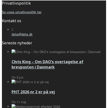
Privatlivspolitik
Se vores privatlivspolitik her
Kontakt os
dphs@dphs.dk
Seneste nyheder
Chris King – Om DAO’s overtagelse af
brevposten i Danmark
On
9
jun
PHT 2026 nr 2 er på vej
On
11
maj