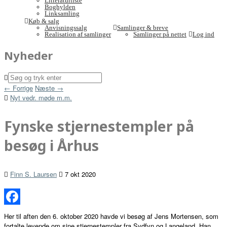
Litteraturliste
Boghylden
Linksamling
Køb & salg
Anvisningssalg
Samlinger & breve
Realisation af samlinger
Samlinger på nettet
Log ind
Nyheder
← Forrige
Næste →
Nyt vedr. møde m.m.
Fynske stjernestempler på
besøg i Århus
Finn S. Laursen
7 okt 2020
Facebook
Her til aften den 6. oktober 2020 havde vi besøg af Jens Mortensen, som
fortalte levende om sine stjernestempler fra Sydfyn og Langeland. Han