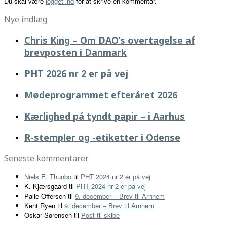
Du skal være
logget ind
for at skrive en kommentar.
Nye indlæg
Chris King – Om DAO’s overtagelse af
brevposten i Danmark
PHT 2026 nr 2 er på vej
Mødeprogrammet efteråret 2026
Kærlighed på tyndt papir – i Aarhus
R-stempler og -etiketter i Odense
Seneste kommentarer
Niels E. Thunbo
til
PHT 2024 nr 2 er på vej
K. Kjærsgaard
til
PHT 2024 nr 2 er på vej
Palle Offersen
til
9. december – Brev til Arnhem
Kent Ryen
til
9. december – Brev til Arnhem
Oskar Sørensen
til
Post til skibe