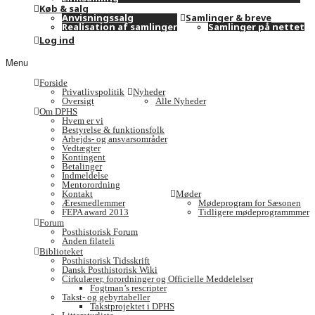
Køb & salg
Anvisningssalg
Samlinger & breve
Realisation af samlinger
Samlinger på nettet
Log ind
Menu
Forside
Privatlivspolitik
Nyheder
Oversigt
Alle Nyheder
Om DPHS
Hvem er vi
Bestyrelse & funktionsfolk
Arbejds- og ansvarsområder
Vedtægter
Kontingent
Betalinger
Indmeldelse
Mentorordning
Kontakt
Møder
Æresmedlemmer
Mødeprogram for Sæsonen
FEPA award 2013
Tidligere mødeprogrammmer
Forum
Posthistorisk Forum
Anden filateli
Biblioteket
Posthistorisk Tidsskrift
Dansk Posthistorisk Wiki
Cirkulærer, forordninger og Officielle Meddelelser
Fogtman’s rescripter
Takst- og gebyrtabeller
Takstprojektet i DPHS