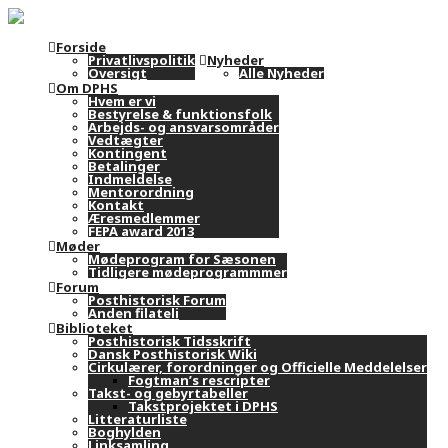
Forside
Privatlivspolitik
Nyheder
Oversigt
Alle Nyheder
Om DPHS
Hvem er vi
Bestyrelse & funktionsfolk
Arbejds- og ansvarsområder
Vedtægter
Kontingent
Betalinger
Indmeldelse
Mentorordning
Kontakt
Æresmedlemmer
FEPA award 2013
Møder
Mødeprogram for Sæsonen
Tidligere mødeprogrammmer
Forum
Posthistorisk Forum
Anden filateli
Biblioteket
Posthistorisk Tidsskrift
Dansk Posthistorisk Wiki
Cirkulærer, forordninger og Officielle Meddelelser
Fogtman’s rescripter
Takst- og gebyrtabeller
Takstprojektet i DPHS
Litteraturliste
Boghylden
Linksamling