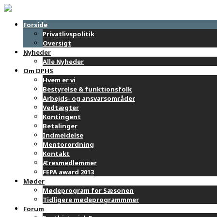
Forside
Privatlivspolitik
Oversigt
Nyheder
Alle Nyheder
Om DPHS
Hvem er vi
Bestyrelse & funktionsfolk
Arbejds- og ansvarsområder
Vedtægter
Kontingent
Betalinger
Indmeldelse
Mentorordning
Kontakt
Æresmedlemmer
FEPA award 2013
Møder
Mødeprogram for Sæsonen
Tidligere mødeprogrammmer
Forum