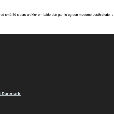
 med små 50 siders artikler om både den gamle og den moderne posthistorie, s
 i Danmark