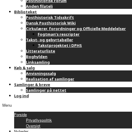
Posthistorisk Forum
Anden filateli
Biblioteket
Posthistorisk Tidsskrift
Dansk Posthistorisk Wiki
Cirkulærer, forordninger og Officielle Meddelelser
Fogtman’s rescripter
Takst- og gebyrtabeller
Takstprojektet i DPHS
Litteraturliste
Boghylden
Linksamling
Køb & salg
Anvisningssalg
Realisation af samlinger
Samlinger & breve
Samlinger på nettet
Log ind
Menu
Forside
Privatlivspolitik
Oversigt
Nyheder