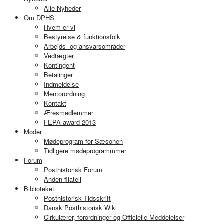
Alle Nyheder
Om DPHS
Hvem er vi
Bestyrelse & funktionsfolk
Arbejds- og ansvarsområder
Vedtægter
Kontingent
Betalinger
Indmeldelse
Mentorordning
Kontakt
Æresmedlemmer
FEPA award 2013
Møder
Mødeprogram for Sæsonen
Tidligere mødeprogrammmer
Forum
Posthistorisk Forum
Anden filateli
Biblioteket
Posthistorisk Tidsskrift
Dansk Posthistorisk Wiki
Cirkulærer, forordninger og Officielle Meddelelser