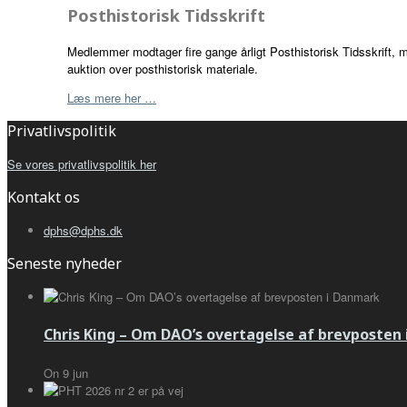
Posthistorisk Tidsskrift
Medlemmer modtager fire gange årligt Posthistorisk Tidsskrift,
auktion over posthistorisk materiale.
Læs mere her …
Privatlivspolitik
Se vores privatlivspolitik her
Kontakt os
dphs@dphs.dk
Seneste nyheder
Chris King – Om DAO’s overtagelse af brevposten
On
9
jun