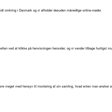
rundt omkring i Danmark og vi afholder desuden månedlige online-møder.
ten ved at klikke på henvisningen herunder, og vi vender tilbage hurtigst mul
e meget med hensyn til montering af sin samling, hvad enten man ønsker at ud