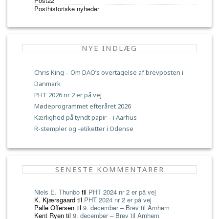
Post22
Posthistoriske nyheder
NYE INDLÆG
Chris King – Om DAO’s overtagelse af brevposten i
Danmark
PHT 2026 nr 2 er på vej
Mødeprogrammet efteråret 2026
Kærlighed på tyndt papir – i Aarhus
R-stempler og -etiketter i Odense
SENESTE KOMMENTARER
Niels E. Thunbo
til
PHT 2024 nr 2 er på vej
K. Kjærsgaard
til
PHT 2024 nr 2 er på vej
Palle Offersen
til
9. december – Brev til Arnhem
Kent Ryen
til
9. december – Brev til Arnhem