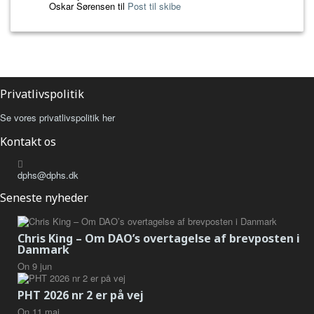
Oskar Sørensen
til
Post til skibe
Privatlivspolitik
Se vores privatlivspolitik her
Kontakt os
dphs@dphs.dk
Seneste nyheder
Chris King – Om DAO’s overtagelse af brevposten i
Danmark
On
9
jun
PHT 2026 nr 2 er på vej
On
11
maj