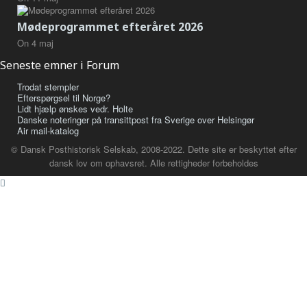
Mødeprogrammet efteråret 2026
On
4
maj
Seneste emner i Forum
Trodat stempler
Efterspørgsel til Norge?
Lidt hjælp ønskes vedr. Holte
Danske noteringer på transittpost fra Sverige over Helsingør
Air mail-katalog
© Dansk Posthistorisk Selskab, 2008-2022. Dette site er beskyttet efter
dansk lov om ophavsret. Alle rettigheder forbeholdes