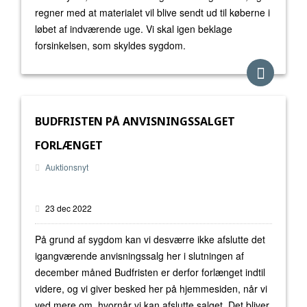
regner med at materialet vil blive sendt ud til køberne i
løbet af indværende uge. Vi skal igen beklage
forsinkelsen, som skyldes sygdom.
BUDFRISTEN PÅ ANVISNINGSSALGET
FORLÆNGET
Auktionsnyt
23 dec 2022
På grund af sygdom kan vi desværre ikke afslutte det
igangværende anvisningssalg her i slutningen af
december måned Budfristen er derfor forlænget indtil
videre, og vi giver besked her på hjemmesiden, når vi
ved mere om, hvornår vi kan afslutte salget. Det bliver