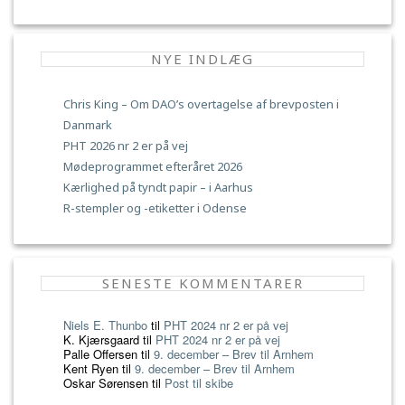
NYE INDLÆG
Chris King – Om DAO’s overtagelse af brevposten i
Danmark
PHT 2026 nr 2 er på vej
Mødeprogrammet efteråret 2026
Kærlighed på tyndt papir – i Aarhus
R-stempler og -etiketter i Odense
SENESTE KOMMENTARER
Niels E. Thunbo
til
PHT 2024 nr 2 er på vej
K. Kjærsgaard
til
PHT 2024 nr 2 er på vej
Palle Offersen
til
9. december – Brev til Arnhem
Kent Ryen
til
9. december – Brev til Arnhem
Oskar Sørensen
til
Post til skibe