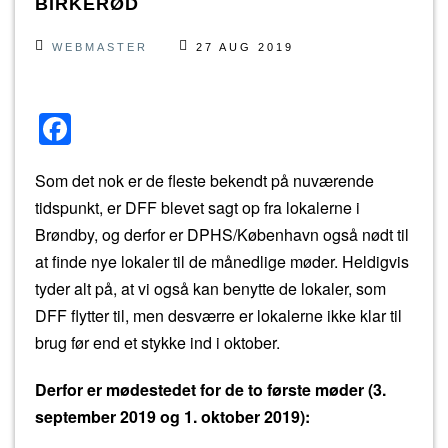
BIRKERØD
WEBMASTER
27 AUG 2019
F
a
Som det nok er de fleste bekendt på nuværende
c
tidspunkt, er DFF blevet sagt op fra lokalerne i
e
Brøndby, og derfor er DPHS/København også nødt til
b
at finde nye lokaler til de månedlige møder. Heldigvis
o
tyder alt på, at vi også kan benytte de lokaler, som
o
DFF flytter til, men desværre er lokalerne ikke klar til
k
brug før end et stykke ind i oktober.
Derfor er mødestedet for de to første møder (3.
september 2019 og 1. oktober 2019):