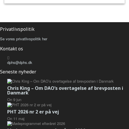
Privatlivspolitik
Se vores privatlivspolitik her
Kontakt os
dphs@dphs.dk
Seneste nyheder
Chris King – Om DAO’s overtagelse af brevposten i
Danmark
On
9
jun
PHT 2026 nr 2 er på vej
On
11
maj