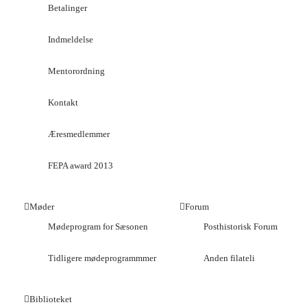
Betalinger
Indmeldelse
Mentorordning
Kontakt
Æresmedlemmer
FEPA award 2013
Møder
Forum
Mødeprogram for Sæsonen
Posthistorisk Forum
Tidligere mødeprogrammmer
Anden filateli
Biblioteket