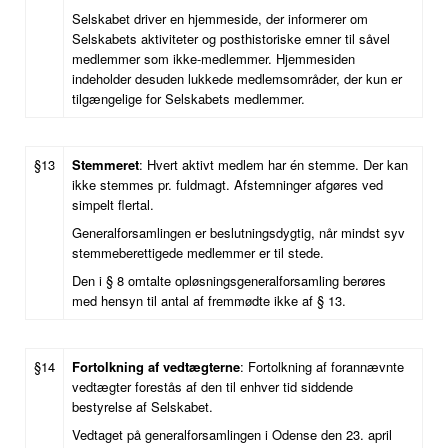
Selskabet driver en hjemmeside, der informerer om
Selskabets aktiviteter og posthistoriske emner til såvel
medlemmer som ikke-medlemmer. Hjemmesiden
indeholder desuden lukkede medlemsområder, der kun er
tilgængelige for Selskabets medlemmer.
§13
Stemmeret
: Hvert aktivt medlem har én stemme. Der kan
ikke stemmes pr. fuldmagt. Afstemninger afgøres ved
simpelt flertal.
Generalforsamlingen er beslutningsdygtig, når mindst syv
stemmeberettigede medlemmer er til stede.
Den i § 8 omtalte opløsningsgeneralforsamling berøres
med hensyn til antal af fremmødte ikke af § 13.
§14
Fortolkning af vedtægterne
: Fortolkning af forannævnte
vedtægter forestås af den til enhver tid siddende
bestyrelse af Selskabet.
Vedtaget på generalforsamlingen i Odense den 23. april