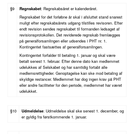
§9
Regnskabet
: Regnskabsåret er kalenderåret.
Regnskabet for det forløbne år skal i afsluttet stand snarest
muligt efter regnskabsårets udgang tilstilles revisoren. Efter
endt revision sendes regnskabet til formanden ledsaget af
revisionsprotokollen. Det reviderede regnskab fremlægges
på generalforsamlingen eller udsendes i PHT nr. 1.
Kontingentet fastsættes af generalforsamlingen.
Kontingentet forfalder til betaling 1. januar og skal være
betalt senest 1. februar. Efter denne dato kan medlemmet
udelukkes af Selskabet og har samtidig fortabt alle
medlemsrettigheder. Genoptagelse kan ske mod betaling af
skyldige restancer. Medlemmet har dog ingen krav på PHT
eller andre faciliteter for den periode, medlemmet har været
udelukket.
§10
Udmeldelse
: Udmeldelse skal ske senest 1. december, og
er gyldig fra førstkommende 1. januar.