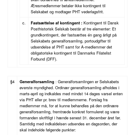
Æresmedlemmer betaler ikke kontingent til
Selskabet og modtager PHT vederlagsfrit.
c.
Fastsættelse af kontingent :
Kontingent til Dansk
Posthistorisk Selskab består af tre elementer: Et
grundkontingent, der fastsættes én gang årligt på
Selskabets generalforsamling, portoudgifter til
udsendelse af PHT samt for A-medlemmer det
obligatoriske kontingent til Danmarks Filatelist
Forbund (DFF).
§4
Generalforsamling
: Generalforsamlingen er Selskabets
øverste myndighed. Ordinær generalforsamling afholdes i
marts-april og indkaldes med mindst 14 dages varsel enten
via PHT eller pr. brev til medlemmerne. Forslag fra
medlemmer må, for at kunne behandles på den ordinære
generalforsamling, fremtræde konkret formuleret og være
formanden skriftligt i hænde senest 31. december året før.
Samtidig med indkaldelsen udsendes en dagsorden, der
skal indeholde følgende punkter: