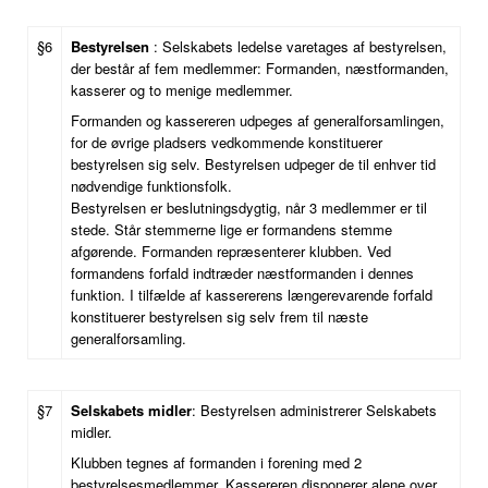
§6
Bestyrelsen
: Selskabets ledelse varetages af bestyrelsen,
der består af fem medlemmer: Formanden, næstformanden,
kasserer og to menige medlemmer.
Formanden og kassereren udpeges af generalforsamlingen,
for de øvrige pladsers vedkommende konstituerer
bestyrelsen sig selv. Bestyrelsen udpeger de til enhver tid
nødvendige funktionsfolk.
Bestyrelsen er beslutningsdygtig, når 3 medlemmer er til
stede. Står stemmerne lige er formandens stemme
afgørende. Formanden repræsenterer klubben. Ved
formandens forfald indtræder næstformanden i dennes
funktion. I tilfælde af kassererens længerevarende forfald
konstituerer bestyrelsen sig selv frem til næste
generalforsamling.
§7
Selskabets midler
: Bestyrelsen administrerer Selskabets
midler.
Klubben tegnes af formanden i forening med 2
bestyrelsesmedlemmer. Kassereren disponerer alene over