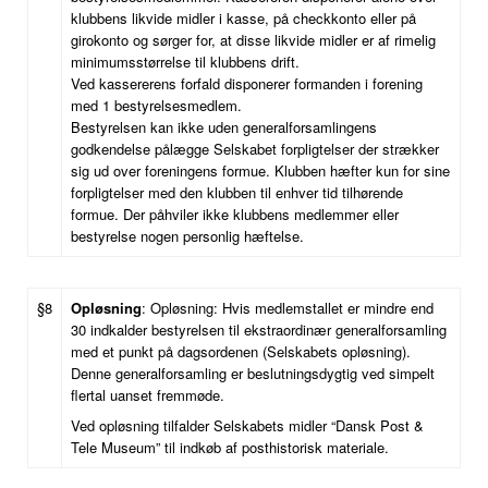
klubbens likvide midler i kasse, på checkkonto eller på
girokonto og sørger for, at disse likvide midler er af rimelig
minimumsstørrelse til klubbens drift.
Ved kassererens forfald disponerer formanden i forening
med 1 bestyrelsesmedlem.
Bestyrelsen kan ikke uden generalforsamlingens
godkendelse pålægge Selskabet forpligtelser der strækker
sig ud over foreningens formue. Klubben hæfter kun for sine
forpligtelser med den klubben til enhver tid tilhørende
formue. Der påhviler ikke klubbens medlemmer eller
bestyrelse nogen personlig hæftelse.
§8
Opløsning
: Opløsning: Hvis medlemstallet er mindre end
30 indkalder bestyrelsen til ekstraordinær generalforsamling
med et punkt på dagsordenen (Selskabets opløsning).
Denne generalforsamling er beslutningsdygtig ved simpelt
flertal uanset fremmøde.
Ved opløsning tilfalder Selskabets midler “Dansk Post &
Tele Museum” til indkøb af posthistorisk materiale.