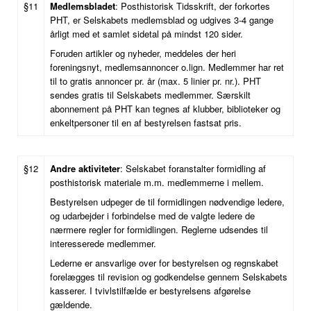
§11
Medlemsbladet
: Posthistorisk Tidsskrift, der forkortes
PHT, er Selskabets medlemsblad og udgives 3-4 gange
årligt med et samlet sidetal på mindst 120 sider.
Foruden artikler og nyheder, meddeles der heri
foreningsnyt, medlemsannoncer o.lign. Medlemmer har ret
til to gratis annoncer pr. år (max. 5 linier pr. nr.). PHT
sendes gratis til Selskabets medlemmer. Særskilt
abonnement på PHT kan tegnes af klubber, biblioteker og
enkeltpersoner til en af bestyrelsen fastsat pris.
§12
Andre aktiviteter
: Selskabet foranstalter formidling af
posthistorisk materiale m.m. medlemmerne i mellem.
Bestyrelsen udpeger de til formidlingen nødvendige ledere,
og udarbejder i forbindelse med de valgte ledere de
nærmere regler for formidlingen. Reglerne udsendes til
interesserede medlemmer.
Lederne er ansvarlige over for bestyrelsen og regnskabet
forelægges til revision og godkendelse gennem Selskabets
kasserer. I tvivlstilfælde er bestyrelsens afgørelse
gældende.