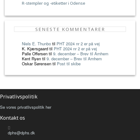
R-stempler og -etiketter i Odense
SENESTE KOMMENTARER
Niels E. Thunbo
til
PHT 2024 nr 2 er på vej
K. Kjærsgaard
til
PHT 2024 nr 2 er på vej
Palle Offersen
til
9. december – Brev til Arnhem
Kent Ryen
til
9. december – Brev til Arnhem
Oskar Sørensen
til
Post til skibe
Privatlivspolitik
Se vores privatlivspolitik her
Kontakt os
dphs@dphs.dk