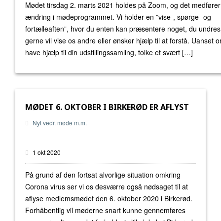
Mødet tirsdag 2. marts 2021 holdes på Zoom, og det medfører e
ændring i mødeprogrammet. Vi holder en ”vise-, spørge- og
fortælleaften”, hvor du enten kan præsentere noget, du undres
gerne vil vise os andre eller ønsker hjælp til at forstå. Uanset o
have hjælp til din udstillingssamling, tolke et svært […]
MØDET 6. OKTOBER I BIRKERØD ER AFLYST
Nyt vedr. møde m.m.
1 okt 2020
På grund af den fortsat alvorlige situation omkring
Corona virus ser vi os desværre også nødsaget til at
aflyse medlemsmødet den 6. oktober 2020 i Birkerød.
Forhåbentlig vil møderne snart kunne gennemføres