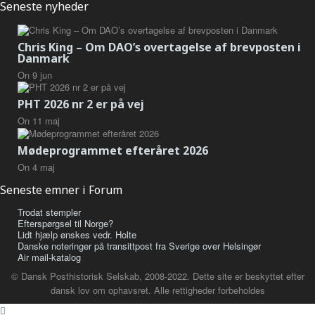
Seneste nyheder
Chris King – Om DAO’s overtagelse af brevposten i
Danmark
On
9
jun
PHT 2026 nr 2 er på vej
On
11
maj
Mødeprogrammet efteråret 2026
On
4
maj
Seneste emner i Forum
Trodat stempler
Efterspørgsel til Norge?
Lidt hjælp ønskes vedr. Holte
Danske noteringer på transittpost fra Sverige over Helsingør
Air mail-katalog
© Dansk Posthistorisk Selskab, 2008-2022. Dette site er beskyttet efter
dansk lov om ophavsret. Alle rettigheder forbeholdes