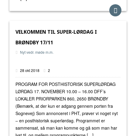
VELKOMMEN TIL SUPER-LØRDAG I
BRØNDBY 17/11
Nyt vedr. møde m.m.
28 okt 2018
2
PROGRAM FOR POSTHISTORISK SUPERLØRDAG
LØRDAG 17. NOVEMBER 10.00 – 16.00 DFF’s
LOKALER PRIORPARKEN 860, 2650 BRØNDBY
(Bemærk, at der kun er adgang gennem porten fra
Sognevej) Som annonceret i PHT, prøver vi noget nyt
– en posthistorisk superlørdag. Programmet er
sammensat, så man kan komme og gå som man har
lyst til, og mellem programpunkterne […]