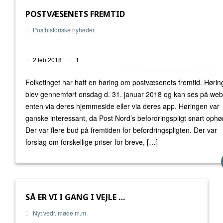
POSTVÆSENETS FREMTID
Posthistoriske nyheder
2 feb 2018
1
Folketinget har haft en høring om postvæsenets fremtid. Høri
blev gennemført onsdag d. 31. januar 2018 og kan ses på we
enten via deres hjemmeside eller via deres app. Høringen var
ganske interessant, da Post Nord’s befordringspligt snart ophø
Der var flere bud på fremtiden for befordringspligten. Der var
forslag om forskellige priser for breve, […]
SÅ ER VI I GANG I VEJLE …
Nyt vedr. møde m.m.