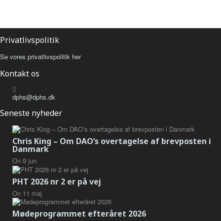
Privatlivspolitik
Se vores privatlivspolitik her
Kontakt os
dphs@dphs.dk
Seneste nyheder
Chris King – Om DAO’s overtagelse af brevposten i
Danmark
On
9
jun
PHT 2026 nr 2 er på vej
On
11
maj
Mødeprogrammet efteråret 2026