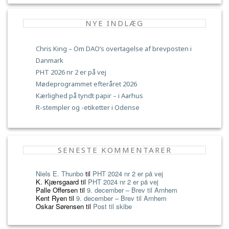
NYE INDLÆG
Chris King – Om DAO’s overtagelse af brevposten i
Danmark
PHT 2026 nr 2 er på vej
Mødeprogrammet efteråret 2026
Kærlighed på tyndt papir – i Aarhus
R-stempler og -etiketter i Odense
SENESTE KOMMENTARER
Niels E. Thunbo
til
PHT 2024 nr 2 er på vej
K. Kjærsgaard
til
PHT 2024 nr 2 er på vej
Palle Offersen
til
9. december – Brev til Arnhem
Kent Ryen
til
9. december – Brev til Arnhem
Oskar Sørensen
til
Post til skibe