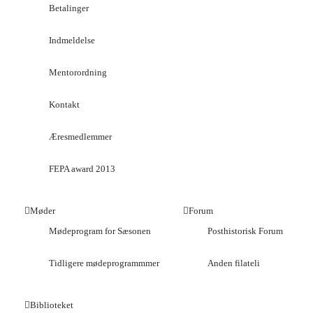
Betalinger
Indmeldelse
Mentorordning
Kontakt
Æresmedlemmer
FEPA award 2013
Møder
Forum
Mødeprogram for Sæsonen
Posthistorisk Forum
Tidligere mødeprogrammmer
Anden filateli
Biblioteket