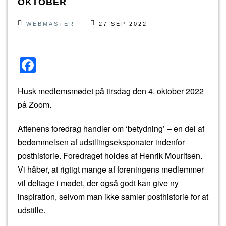
OKTOBER
WEBMASTER
27 SEP 2022
F
a
Husk medlemsmødet på tirsdag den 4. oktober 2022
c
på Zoom.
e
b
Aftenens foredrag handler om ‘betydning’ – en del af
o
bedømmelsen af udstllingseksponater indenfor
posthistorie. Foredraget holdes af Henrik Mouritsen.
o
Vi håber, at rigtigt mange af foreningens medlemmer
k
vil deltage i mødet, der også godt kan give ny
inspiration, selvom man ikke samler posthistorie for at
udstille.