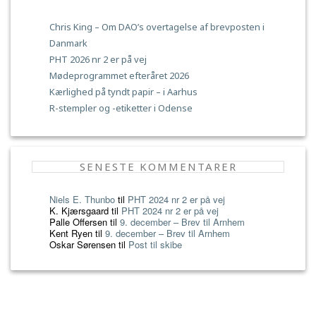
Chris King – Om DAO’s overtagelse af brevposten i
Danmark
PHT 2026 nr 2 er på vej
Mødeprogrammet efteråret 2026
Kærlighed på tyndt papir – i Aarhus
R-stempler og -etiketter i Odense
SENESTE KOMMENTARER
Niels E. Thunbo
til
PHT 2024 nr 2 er på vej
K. Kjærsgaard
til
PHT 2024 nr 2 er på vej
Palle Offersen
til
9. december – Brev til Arnhem
Kent Ryen
til
9. december – Brev til Arnhem
Oskar Sørensen
til
Post til skibe