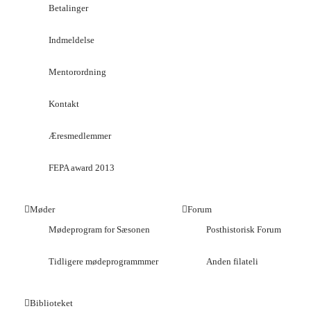
Betalinger
Indmeldelse
Mentorordning
Kontakt
Æresmedlemmer
FEPA award 2013
Møder
Forum
Mødeprogram for Sæsonen
Posthistorisk Forum
Tidligere mødeprogrammmer
Anden filateli
Biblioteket