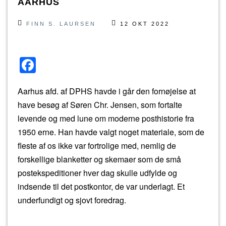
AARHUS
FINN S. LAURSEN
12 OKT 2022
F
a
Aarhus afd. af DPHS havde i går den fornøjelse at
c
have besøg af Søren Chr. Jensen, som fortalte
e
levende og med lune om moderne posthistorie fra
b
1950 erne. Han havde valgt noget materiale, som de
o
fleste af os ikke var fortrolige med, nemlig de
o
forskellige blanketter og skemaer som de små
k
postekspeditioner hver dag skulle udfylde og
indsende til det postkontor, de var underlagt. Et
underfundigt og sjovt foredrag.