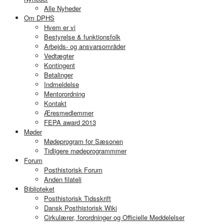
Alle Nyheder
Om DPHS
Hvem er vi
Bestyrelse & funktionsfolk
Arbejds- og ansvarsområder
Vedtægter
Kontingent
Betalinger
Indmeldelse
Mentorordning
Kontakt
Æresmedlemmer
FEPA award 2013
Møder
Mødeprogram for Sæsonen
Tidligere mødeprogrammmer
Forum
Posthistorisk Forum
Anden filateli
Biblioteket
Posthistorisk Tidsskrift
Dansk Posthistorisk Wiki
Cirkulærer, forordninger og Officielle Meddelelser