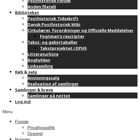
Posthistorisk Forum
Anden filateli
Biblioteket
Posthistorisk Tidsskrift
Dansk Posthistorisk Wiki
Cirkulærer, forordninger og Officielle Meddelelser
Fogtman’s rescripter
Takst- og gebyrtabeller
Takstprojektet i DPHS
Litteraturliste
Boghylden
Linksamling
Køb & salg
Anvisningssalg
Realisation af samlinger
Samlinger & breve
Samlinger på nettet
Log ind
Menu
Forside
Privatlivspolitik
Oversigt
Nyheder