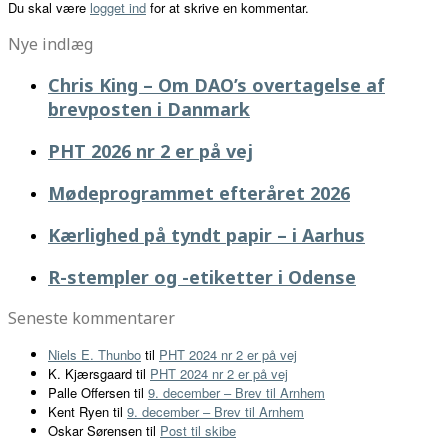
Du skal være
logget ind
for at skrive en kommentar.
Nye indlæg
Chris King – Om DAO’s overtagelse af
brevposten i Danmark
PHT 2026 nr 2 er på vej
Mødeprogrammet efteråret 2026
Kærlighed på tyndt papir – i Aarhus
R-stempler og -etiketter i Odense
Seneste kommentarer
Niels E. Thunbo
til
PHT 2024 nr 2 er på vej
K. Kjærsgaard
til
PHT 2024 nr 2 er på vej
Palle Offersen
til
9. december – Brev til Arnhem
Kent Ryen
til
9. december – Brev til Arnhem
Oskar Sørensen
til
Post til skibe