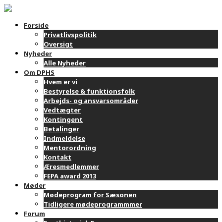
Forside
Privatlivspolitik
Oversigt
Nyheder
Alle Nyheder
Om DPHS
Hvem er vi
Bestyrelse & funktionsfolk
Arbejds- og ansvarsområder
Vedtægter
Kontingent
Betalinger
Indmeldelse
Mentorordning
Kontakt
Æresmedlemmer
FEPA award 2013
Møder
Mødeprogram for Sæsonen
Tidligere mødeprogrammmer
Forum