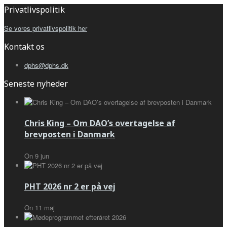
Privatlivspolitik
Se vores privatlivspolitik her
Kontakt os
dphs@dphs.dk
Seneste nyheder
Chris King – Om DAO’s overtagelse af
brevposten i Danmark
On
9
jun
PHT 2026 nr 2 er på vej
On
11
maj