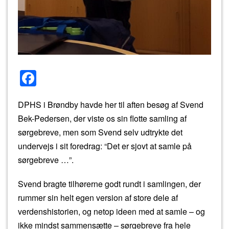
F
a
DPHS i Brøndby havde her til aften besøg af Svend
c
Bek-Pedersen, der viste os sin flotte samling af
e
sørgebreve, men som Svend selv udtrykte det
b
undervejs i sit foredrag: “Det er sjovt at samle på
o
sørgebreve …”.
o
Svend bragte tilhørerne godt rundt i samlingen, der
k
rummer sin helt egen version af store dele af
verdenshistorien, og netop ideen med at samle – og
ikke mindst sammensætte – sørgebreve fra hele