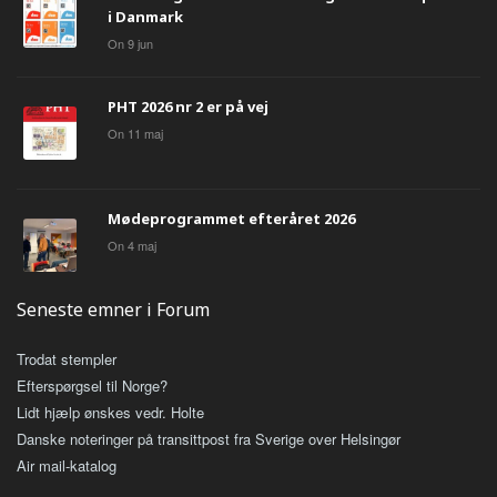
i Danmark
On
9
jun
PHT 2026 nr 2 er på vej
On
11
maj
Mødeprogrammet efteråret 2026
On
4
maj
Seneste emner i Forum
Trodat stempler
Efterspørgsel til Norge?
Lidt hjælp ønskes vedr. Holte
Danske noteringer på transittpost fra Sverige over Helsingør
Air mail-katalog