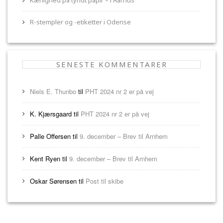
Kærlighed på tyndt papir – i Aarhus
R-stempler og -etiketter i Odense
SENESTE KOMMENTARER
Niels E. Thunbo
til
PHT 2024 nr 2 er på vej
K. Kjærsgaard
til
PHT 2024 nr 2 er på vej
Palle Offersen
til
9. december – Brev til Arnhem
Kent Ryen
til
9. december – Brev til Arnhem
Oskar Sørensen
til
Post til skibe