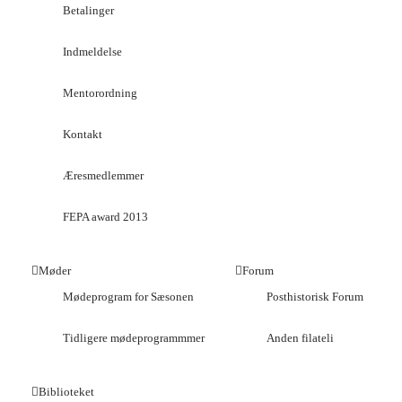
Betalinger
Indmeldelse
Mentorordning
Kontakt
Æresmedlemmer
FEPA award 2013
Møder
Forum
Mødeprogram for Sæsonen
Posthistorisk Forum
Tidligere mødeprogrammmer
Anden filateli
Biblioteket