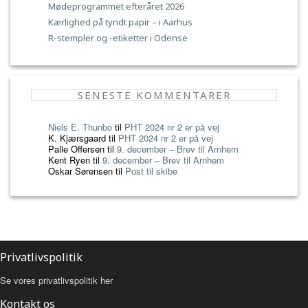
Mødeprogrammet efteråret 2026
Kærlighed på tyndt papir – i Aarhus
R-stempler og -etiketter i Odense
SENESTE KOMMENTARER
Niels E. Thunbo
til
PHT 2024 nr 2 er på vej
K. Kjærsgaard
til
PHT 2024 nr 2 er på vej
Palle Offersen
til
9. december – Brev til Arnhem
Kent Ryen
til
9. december – Brev til Arnhem
Oskar Sørensen
til
Post til skibe
Privatlivspolitik
Se vores privatlivspolitik her
Kontakt os