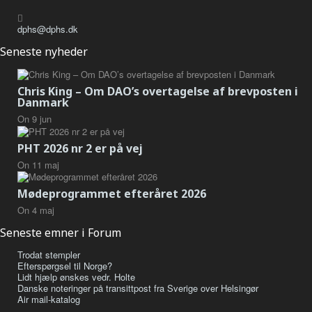
dphs@dphs.dk
Seneste nyheder
Chris King – Om DAO’s overtagelse af brevposten i
Danmark
On
9
jun
PHT 2026 nr 2 er på vej
On
11
maj
Mødeprogrammet efteråret 2026
On
4
maj
Seneste emner i Forum
Trodat stempler
Efterspørgsel til Norge?
Lidt hjælp ønskes vedr. Holte
Danske noteringer på transittpost fra Sverige over Helsingør
Air mail-katalog