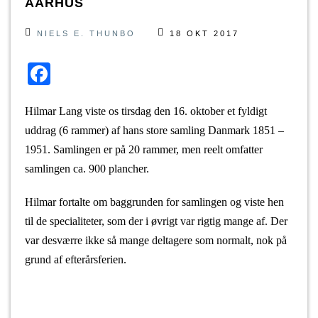
AARHUS
NIELS E. THUNBO
18 OKT 2017
F
a
c
Hilmar Lang viste os tirsdag den 16. oktober et fyldigt
uddrag (6 rammer) af hans store samling Danmark 1851 –
e
1951.
Samlingen er på 20 rammer, men reelt omfatter
b
samlingen ca. 900 plancher.
o
o
Hilmar fortalte om baggrunden for samlingen og viste hen
til de specialiteter, som der i øvrigt var rigtig mange af. Der
k
var desværre ikke så mange deltagere som normalt, nok på
grund af efterårsferien.