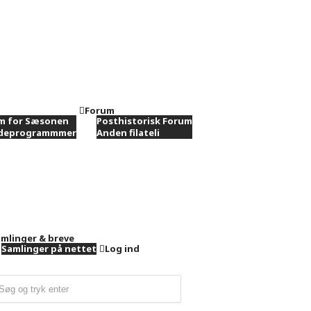
Forum
m for Sæsonen
Posthistorisk Forum
ødeprogrammmer
Anden filateli
mlinger & breve
Samlinger på nettet
Log ind