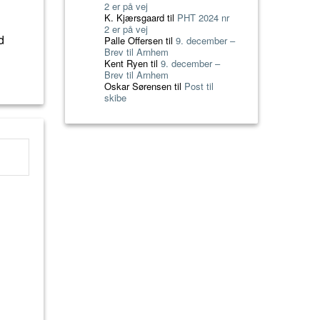
2 er på vej
K. Kjærsgaard
til
PHT 2024 nr
2 er på vej
d
Palle Offersen
til
9. december –
Brev til Arnhem
Kent Ryen
til
9. december –
Brev til Arnhem
Oskar Sørensen
til
Post til
skibe