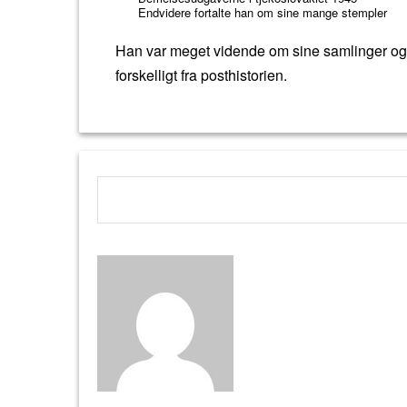
o
Endvidere fortalte han om sine mange stempler
o
k
Han var meget vidende om sine samlinger og var
forskelligt fra posthistorien.