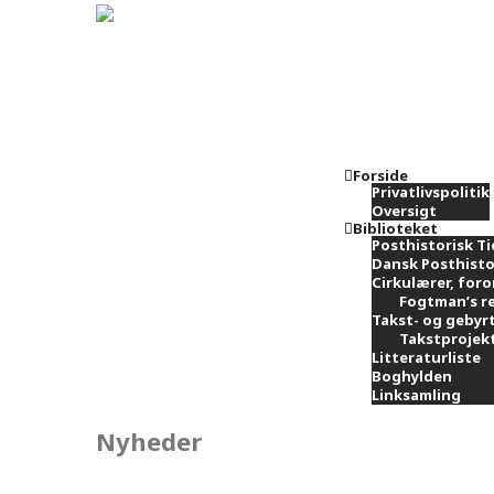
Forside
Privatlivspolitik
Oversigt
Biblioteket
Posthistorisk Ti
Dansk Posthisto
Cirkulærer, foro
Fogtman’s re
Takst- og gebyr
Takstprojekt
Litteraturliste
Boghylden
Linksamling
Nyheder