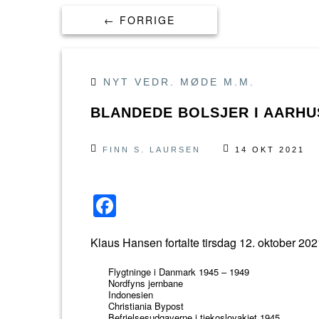
← FORRIGE
NYT VEDR. MØDE M.M.
BLANDEDE BOLSJER I AARHU
FINN S. LAURSEN
14 OKT 2021
F
a
Klaus Hansen fortalte tirsdag 12. oktober 2
c
e
Flygtninge i Danmark 1945 – 1949
Nordfyns jernbane
b
Indonesien
Christiania Bypost
Befrielsesudgaverne i tjekoslovakiet 1945