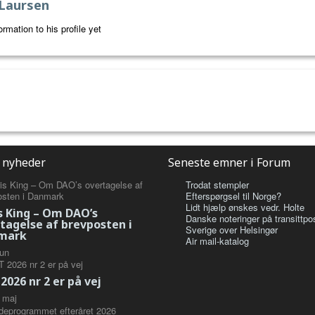
 Laursen
rmation to his profile yet
 nyheder
Seneste emner i Forum
Trodat stempler
Efterspørgsel til Norge?
Lidt hjælp ønskes vedr. Holte
s King – Om DAO’s
Danske noteringer på transittpos
tagelse af brevposten i
Sverige over Helsingør
mark
Air mail-katalog
jun
2026 nr 2 er på vej
maj