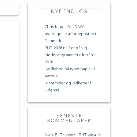
NYE INDLÆG
Chris King – Om DAO’s
overtagelse af brevposten i
Danmark
PHT 2026 nr 2 er på vej
Mødeprogrammet efteråret
2026
Kærlighed på tyndt papir – i
Aarhus
R-stempler og -etiketter i
Odense
SENESTE
KOMMENTARER
Niels E. Thunbo
til
PHT 2024 nr