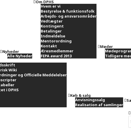
Om DPHS
Hvem er vi
Bestyrelse & funktionsfolk
Arbejds- og ansvarsområder
Vedtægter
Kontingent
Betalinger
Indmeldelse
Mentorordning
Kontakt
Møder
Æresmedlemmer
Mødeprogra
Nyheder
Alle Nyheder
FEPA award 2013
Tidligere m
dsskrift
risk Wiki
rdninger og Officielle Meddelelser
scripter
tabeller
et i DPHS
Køb & salg
Anvisningssalg
Sa
Realisation af samlinger