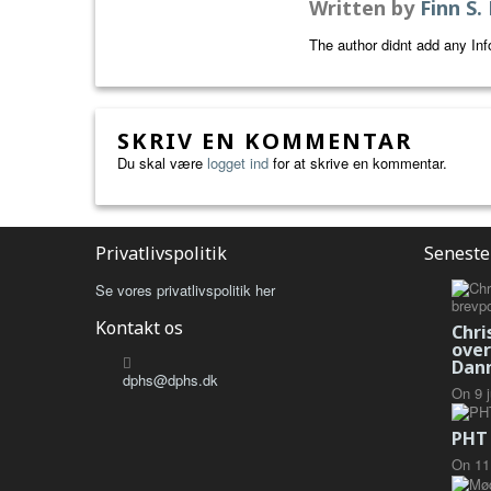
Written by
Finn S.
The author didnt add any Info
SKRIV EN KOMMENTAR
Du skal være
logget ind
for at skrive en kommentar.
Privatlivspolitik
Seneste
Se vores privatlivspolitik her
Kontakt os
Chri
over
Dan
dphs@dphs.dk
On
9
PHT 
On
11