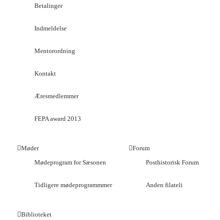
Betalinger
Indmeldelse
Mentorordning
Kontakt
Æresmedlemmer
FEPA award 2013
Møder
Forum
Mødeprogram for Sæsonen
Posthistorisk Forum
Tidligere mødeprogrammmer
Anden filateli
Biblioteket