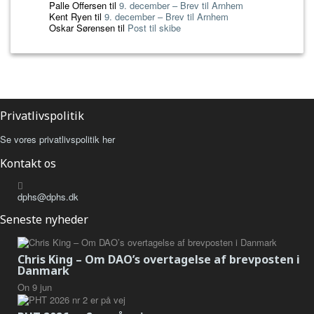
Palle Offersen
til
9. december – Brev til Arnhem
Kent Ryen
til
9. december – Brev til Arnhem
Oskar Sørensen
til
Post til skibe
Privatlivspolitik
Se vores privatlivspolitik her
Kontakt os
dphs@dphs.dk
Seneste nyheder
Chris King – Om DAO’s overtagelse af brevposten i
Danmark
On
9
jun