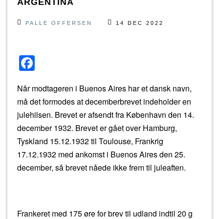
ARGENTINA
PALLE OFFERSEN
14 DEC 2022
F
a
Når modtageren i Buenos Aires har et dansk navn,
c
må det formodes at decemberbrevet indeholder en
e
julehilsen. Brevet er afsendt fra København den 14.
b
december 1932. Brevet er gået over Hamburg,
o
Tyskland 15.12.1932 til Toulouse, Frankrig
o
17.12.1932 med ankomst i Buenos Aires den 25.
k
december, så brevet nåede ikke frem til juleaften.
Frankeret med 175 øre for brev til udland indtil 20 g