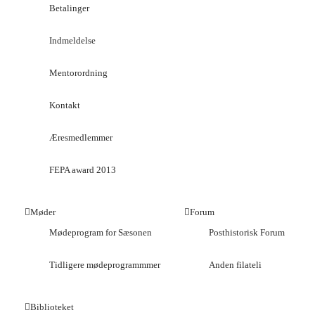
Betalinger
Indmeldelse
Mentorordning
Kontakt
Æresmedlemmer
FEPA award 2013
Møder
Forum
Mødeprogram for Sæsonen
Posthistorisk Forum
Tidligere mødeprogrammmer
Anden filateli
Biblioteket