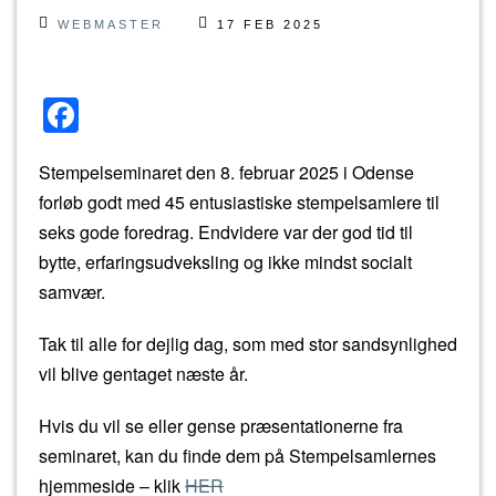
WEBMASTER
17 FEB 2025
F
a
Stempelseminaret den 8. februar 2025 i Odense
c
forløb godt med 45 entusiastiske stempelsamlere til
e
seks gode foredrag. Endvidere var der god tid til
b
bytte, erfaringsudveksling og ikke mindst socialt
o
samvær.
o
Tak til alle for dejlig dag, som med stor sandsynlighed
k
vil blive gentaget næste år.
Hvis du vil se eller gense præsentationerne fra
seminaret, kan du finde dem på Stempelsamlernes
hjemmeside – klik
HER