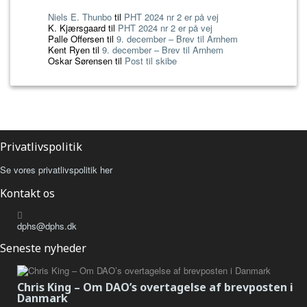
Niels E. Thunbo
til
PHT 2024 nr 2 er på vej
K. Kjærsgaard
til
PHT 2024 nr 2 er på vej
Palle Offersen
til
9. december – Brev til Arnhem
Kent Ryen
til
9. december – Brev til Arnhem
Oskar Sørensen
til
Post til skibe
Privatlivspolitik
Se vores privatlivspolitik her
Kontakt os
dphs@dphs.dk
Seneste nyheder
Chris King – Om DAO’s overtagelse af brevposten i
Danmark