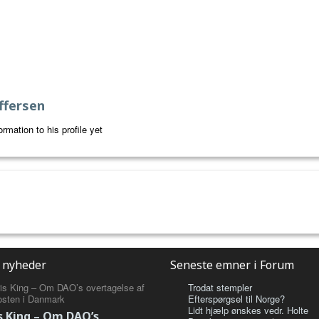
ffersen
rmation to his profile yet
 nyheder
Seneste emner i Forum
Trodat stempler
Efterspørgsel til Norge?
Lidt hjælp ønskes vedr. Holte
s King – Om DAO’s