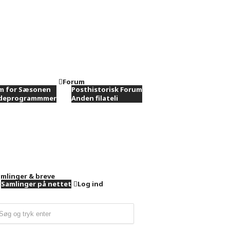
Forum
m for Sæsonen
Posthistorisk Forum
ødeprogrammmer
Anden filateli
mlinger & breve
Samlinger på nettet
Log ind