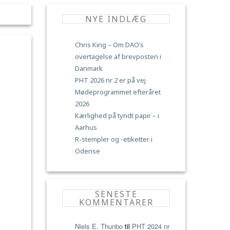
NYE INDLÆG
Chris King – Om DAO’s
overtagelse af brevposten i
Danmark
PHT 2026 nr 2 er på vej
Mødeprogrammet efteråret
2026
Kærlighed på tyndt papir – i
Aarhus
R-stempler og -etiketter i
Odense
SENESTE
KOMMENTARER
Niels E. Thunbo
til
PHT 2024 nr