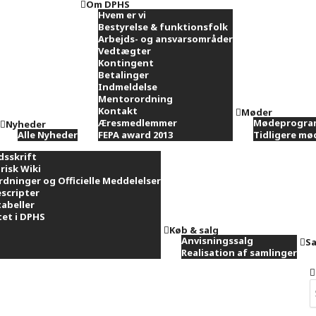
Om DPHS
Hvem er vi
Bestyrelse & funktionsfolk
Arbejds- og ansvarsområder
Vedtægter
Kontingent
Betalinger
Indmeldelse
Mentorordning
Kontakt
Møder
Æresmedlemmer
Mødeprogra
Nyheder
Alle Nyheder
FEPA award 2013
Tidligere m
dsskrift
risk Wiki
rdninger og Officielle Meddelelser
scripter
tabeller
et i DPHS
Køb & salg
Anvisningssalg
Sa
Realisation af samlinger