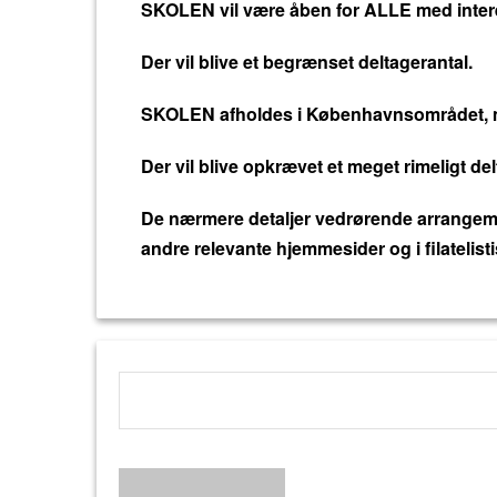
o
SKOLEN vil være åben for ALLE med intere
k
Der vil blive et begrænset deltagerantal.
SKOLEN afholdes i Københavnsområdet, me
Der vil blive opkrævet et meget rimeligt de
De nærmere detaljer vedrørende arrangement
andre relevante hjemmesider og i filatelistis