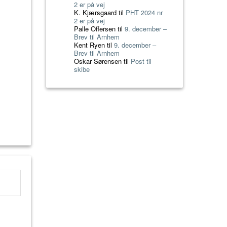
2 er på vej
K. Kjærsgaard
til
PHT 2024 nr
2 er på vej
Palle Offersen
til
9. december –
Brev til Arnhem
Kent Ryen
til
9. december –
Brev til Arnhem
Oskar Sørensen
til
Post til
skibe