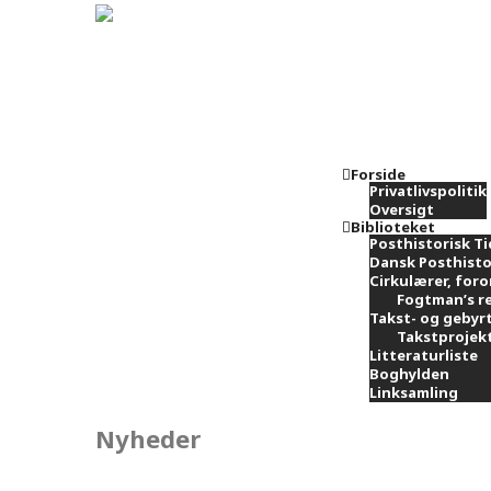
Forside
Privatlivspolitik
Oversigt
Biblioteket
Posthistorisk Ti
Dansk Posthisto
Cirkulærer, foro
Fogtman’s re
Takst- og gebyr
Takstprojekt
Litteraturliste
Boghylden
Linksamling
Nyheder