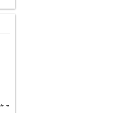
s
iden er