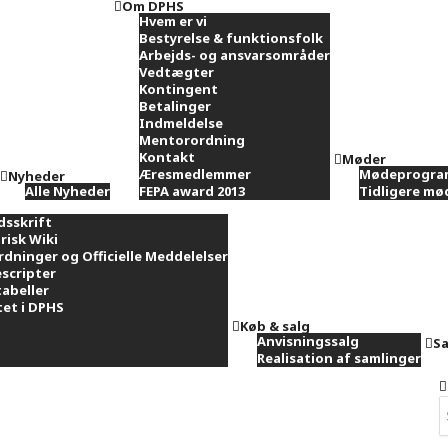
Om DPHS
Hvem er vi
Bestyrelse & funktionsfolk
Arbejds- og ansvarsområder
Vedtægter
Kontingent
Betalinger
Indmeldelse
Mentorordning
Kontakt
Møder
Æresmedlemmer
Mødeprogra
Nyheder
Alle Nyheder
FEPA award 2013
Tidligere m
dsskrift
risk Wiki
rdninger og Officielle Meddelelser
scripter
tabeller
et i DPHS
Køb & salg
Anvisningssalg
Sa
Realisation af samlinger