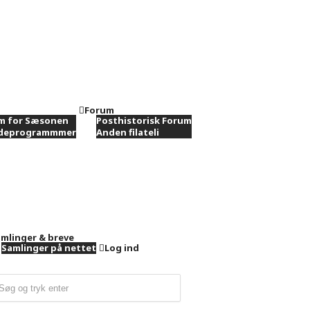
Forum
m for Sæsonen
Posthistorisk Forum
ødeprogrammmer
Anden filateli
mlinger & breve
Samlinger på nettet
Log ind