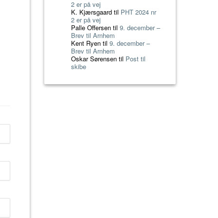
2 er på vej
K. Kjærsgaard
til
PHT 2024 nr
2 er på vej
Palle Offersen
til
9. december –
Brev til Arnhem
Kent Ryen
til
9. december –
Brev til Arnhem
Oskar Sørensen
til
Post til
skibe