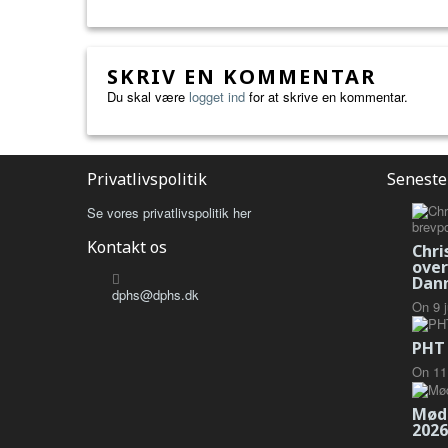
SKRIV EN KOMMENTAR
Du skal være
logget ind
for at skrive en kommentar.
Privatlivspolitik
Seneste
Se vores privatlivspolitik her
Kontakt os
Chri
over
Dan
dphs@dphs.dk
On
9
PHT 
On
11
Mød
2026