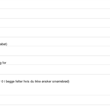
abat)
g for
v 0 i begge felter hvis du ikke ønsker smørrebrød)