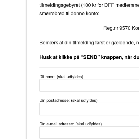
o
tilmeldingsgebyret (100 kr for DFF medlemmer;
k
smørrebrød til denne konto:
Reg.nr 9570 Kon
Bemærk at din tilmelding først er gældende, n
Husk at klikke på “SEND” knappen, når du 
Dit navn: (skal udfyldes)
Din postadresse: (skal udfyldes)
Din e-mail adresse: (skal udfyldes)