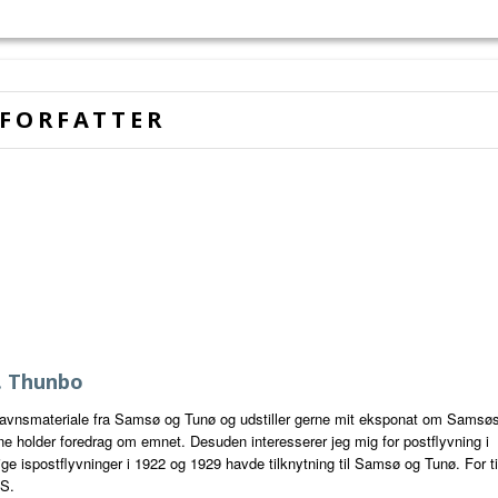
FORFATTER
E. Thunbo
stavnsmateriale fra Samsø og Tunø og udstiller gerne mit eksponat om Samsø
rne holder foredrag om emnet. Desuden interesserer jeg mig for postflyvning i
lige ispostflyvninger i 1922 og 1929 havde tilknytning til Samsø og Tunø. For t
HS.