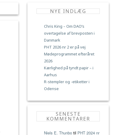
NYE INDLÆG
Chris King – Om DAO’s
overtagelse af brevposten i
Danmark
PHT 2026 nr 2 er på vej
Mødeprogrammet efteråret
2026
Kærlighed på tyndt papir – i
Aarhus
R-stempler og -etiketter i
Odense
SENESTE
KOMMENTARER
e
Niels E. Thunbo
til
PHT 2024 nr