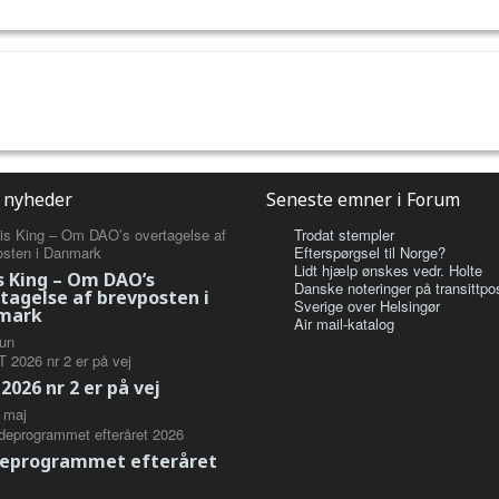
 nyheder
Seneste emner i Forum
Trodat stempler
Efterspørgsel til Norge?
Lidt hjælp ønskes vedr. Holte
s King – Om DAO’s
Danske noteringer på transittpos
tagelse af brevposten i
Sverige over Helsingør
mark
Air mail-katalog
jun
2026 nr 2 er på vej
maj
eprogrammet efteråret