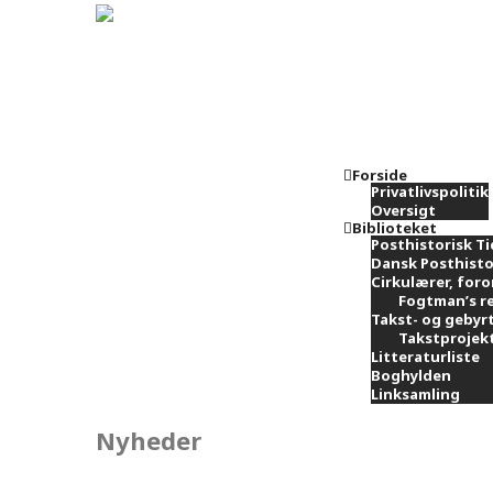
Forside
Privatlivspolitik
Oversigt
Biblioteket
Posthistorisk Ti
Dansk Posthisto
Cirkulærer, foro
Fogtman’s re
Takst- og gebyr
Takstprojekt
Litteraturliste
Boghylden
Linksamling
Nyheder