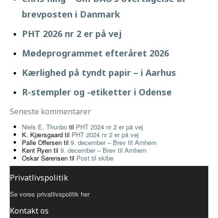
brevposten i Danmark
PHT 2026 nr 2 er på vej
Mødeprogrammet efteråret 2026
Kærlighed på tyndt papir – i Aarhus
R-stempler og -etiketter i Odense
Seneste kommentarer
Niels E. Thunbo
til
PHT 2024 nr 2 er på vej
K. Kjærsgaard
til
PHT 2024 nr 2 er på vej
Palle Offersen
til
9. december – Brev til Arnhem
Kent Ryen
til
9. december – Brev til Arnhem
Oskar Sørensen
til
Post til skibe
Privatlivspolitik
Se vores privatlivspolitik her
Kontakt os