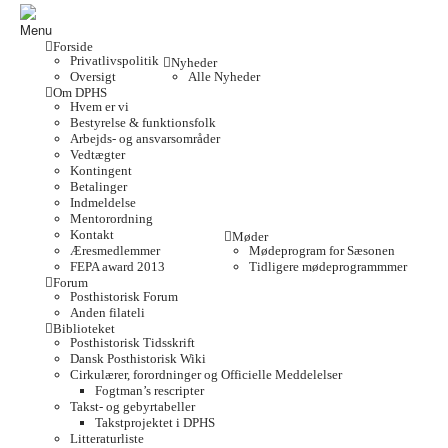
Menu
Forside
Privatlivspolitik
Nyheder
Oversigt
Alle Nyheder
Om DPHS
Hvem er vi
Bestyrelse & funktionsfolk
Arbejds- og ansvarsområder
Vedtægter
Kontingent
Betalinger
Indmeldelse
Mentorordning
Kontakt
Møder
Æresmedlemmer
Mødeprogram for Sæsonen
FEPA award 2013
Tidligere mødeprogrammmer
Forum
Posthistorisk Forum
Anden filateli
Biblioteket
Posthistorisk Tidsskrift
Dansk Posthistorisk Wiki
Cirkulærer, forordninger og Officielle Meddelelser
Fogtman’s rescripter
Takst- og gebyrtabeller
Takstprojektet i DPHS
Litteraturliste