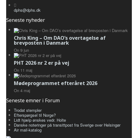
dphs@dphs.dk
Seneste nyheder
Chris King – Om DAO’s overtagelse af
brevposten i Danmark
On
9
jun
PHT 2026 nr 2 er på vej
On
11
maj
Mødeprogrammet efteråret 2026
On
4
maj
Seneste emner i Forum
Trodat stempler
Efterspørgsel til Norge?
Lidt hjælp ønskes vedr. Holte
Danske noteringer på transittpost fra Sverige over Helsingør
Air mail-katalog