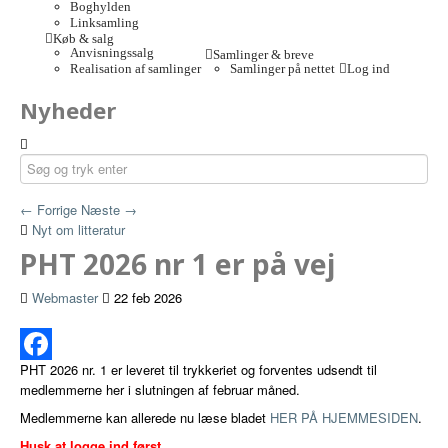
Boghylden
Linksamling
Køb & salg
Anvisningssalg
Samlinger & breve
Realisation af samlinger
Samlinger på nettet
Log ind
Nyheder
← Forrige
Næste →
Nyt om litteratur
PHT 2026 nr 1 er på vej
Webmaster
22 feb 2026
PHT 2026 nr. 1 er leveret til trykkeriet og forventes udsendt til
Facebook
medlemmerne her i slutningen af februar måned.
Medlemmerne kan allerede nu læse bladet
HER PÅ HJEMMESIDEN
.
Husk at logge ind først
.