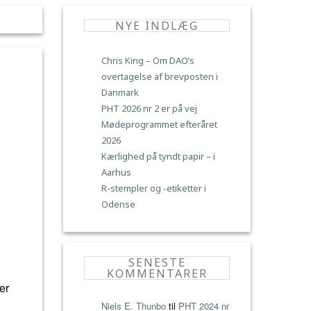
NYE INDLÆG
Chris King – Om DAO’s
overtagelse af brevposten i
Danmark
PHT 2026 nr 2 er på vej
Mødeprogrammet efteråret
2026
Kærlighed på tyndt papir – i
Aarhus
R-stempler og -etiketter i
Odense
SENESTE
KOMMENTARER
er
Niels E. Thunbo
til
PHT 2024 nr