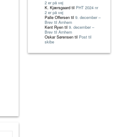
2 er på vej
K. Kjærsgaard
til
PHT 2024 nr
2 er på vej
Palle Offersen
til
9. december –
Brev til Arnhem
Kent Ryen
til
9. december –
Brev til Arnhem
Oskar Sørensen
til
Post til
skibe