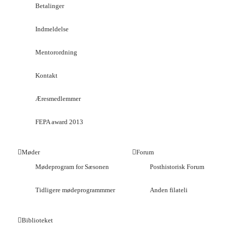
Betalinger
Indmeldelse
Mentorordning
Kontakt
Æresmedlemmer
FEPA award 2013
Møder
Forum
Mødeprogram for Sæsonen
Posthistorisk Forum
Tidligere mødeprogrammmer
Anden filateli
Biblioteket