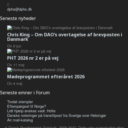
dphs@dphs.dk
Seneste nyheder
Chris King – Om DAO’s overtagelse af brevposten i
Danmark
On
9
jun
PHT 2026 nr 2 er på vej
On
11
maj
Mødeprogrammet efteråret 2026
On
4
maj
Seneste emner i Forum
Trodat stempler
Efterspørgsel til Norge?
Lidt hjælp ønskes vedr. Holte
Danske noteringer på transittpost fra Sverige over Helsingør
Air mail-katalog
© Dansk Posthistorisk Selskab, 2008-2022. Dette site er beskyttet efter