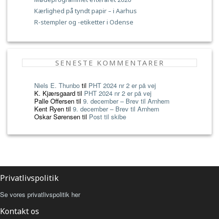
Kærlighed på tyndt papir – i Aarhus
R-stempler og -etiketter i Odense
SENESTE KOMMENTARER
Niels E. Thunbo
til
PHT 2024 nr 2 er på vej
K. Kjærsgaard
til
PHT 2024 nr 2 er på vej
Palle Offersen
til
9. december – Brev til Arnhem
Kent Ryen
til
9. december – Brev til Arnhem
Oskar Sørensen
til
Post til skibe
Privatlivspolitik
Se vores privatlivspolitik her
Kontakt os