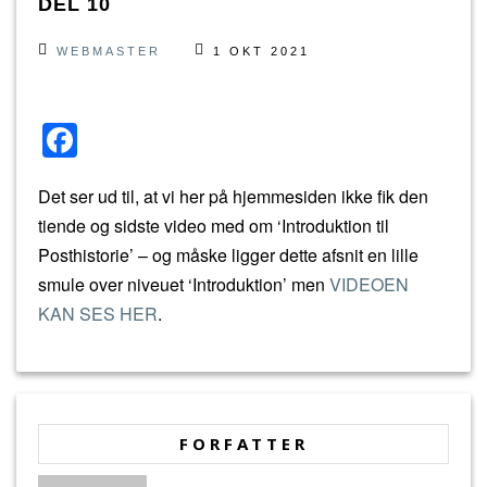
DEL 10
WEBMASTER
1 OKT 2021
F
a
Det ser ud til, at vi her på hjemmesiden ikke fik den
c
tiende og sidste video med om ‘Introduktion til
e
Posthistorie’ – og måske ligger dette afsnit en lille
b
smule over niveuet ‘Introduktion’ men
VIDEOEN
o
KAN SES HER
.
o
k
FORFATTER