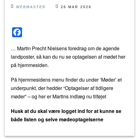
WEBMASTER
26 MAR 2026
F
a
… Martin Precht Nielsens foredrag om de agende
c
landposter, så kan du nu se optagelsen af mødet her
e
på hjemmesiden.
b
o
På hjemmesidens menu finder du under ‘Møder’ et
underpunkt, der hedder “Optagelser af tidligere
o
møder” – og her er Martins indlæg nu tilføjet
k
Husk at du skal være logget ind for at kunne se
både listen og selve mødeoptagelserne