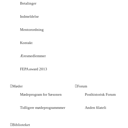
Betalinger
Indmeldelse
Mentorordning
Kontakt
Æresmedlemmer
FEPA award 2013
Møder
Forum
Mødeprogram for Sæsonen
Posthistorisk Forum
Tidligere mødeprogrammmer
Anden filateli
Biblioteket