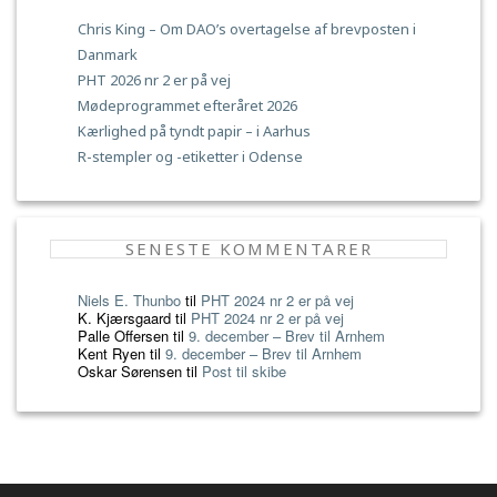
Chris King – Om DAO’s overtagelse af brevposten i
Danmark
PHT 2026 nr 2 er på vej
Mødeprogrammet efteråret 2026
Kærlighed på tyndt papir – i Aarhus
R-stempler og -etiketter i Odense
SENESTE KOMMENTARER
Niels E. Thunbo
til
PHT 2024 nr 2 er på vej
K. Kjærsgaard
til
PHT 2024 nr 2 er på vej
Palle Offersen
til
9. december – Brev til Arnhem
Kent Ryen
til
9. december – Brev til Arnhem
Oskar Sørensen
til
Post til skibe