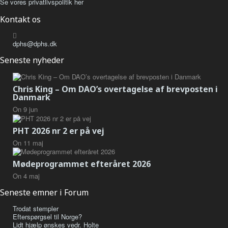
Se vores privatlivspolitik her
Kontakt os
dphs@dphs.dk
Seneste nyheder
Chris King – Om DAO’s overtagelse af brevposten i
Danmark
On
9
jun
PHT 2026 nr 2 er på vej
On
11
maj
Mødeprogrammet efteråret 2026
On
4
maj
Seneste emner i Forum
Trodat stempler
Efterspørgsel til Norge?
Lidt hjælp ønskes vedr. Holte