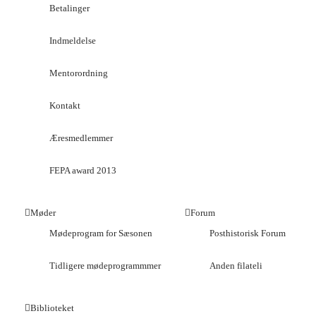
Betalinger
Indmeldelse
Mentorordning
Kontakt
Æresmedlemmer
FEPA award 2013
Møder
Forum
Mødeprogram for Sæsonen
Posthistorisk Forum
Tidligere mødeprogrammmer
Anden filateli
Biblioteket