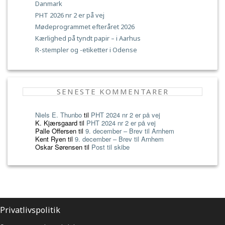
Danmark
PHT 2026 nr 2 er på vej
Mødeprogrammet efteråret 2026
Kærlighed på tyndt papir – i Aarhus
R-stempler og -etiketter i Odense
SENESTE KOMMENTARER
Niels E. Thunbo
til
PHT 2024 nr 2 er på vej
K. Kjærsgaard
til
PHT 2024 nr 2 er på vej
Palle Offersen
til
9. december – Brev til Arnhem
Kent Ryen
til
9. december – Brev til Arnhem
Oskar Sørensen
til
Post til skibe
Privatlivspolitik