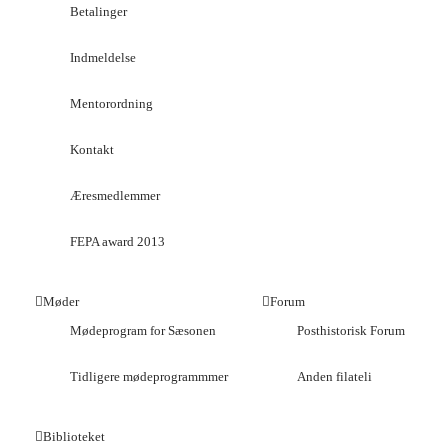
Betalinger
Indmeldelse
Mentorordning
Kontakt
Æresmedlemmer
FEPA award 2013
Møder
Forum
Mødeprogram for Sæsonen
Posthistorisk Forum
Tidligere mødeprogrammmer
Anden filateli
Biblioteket