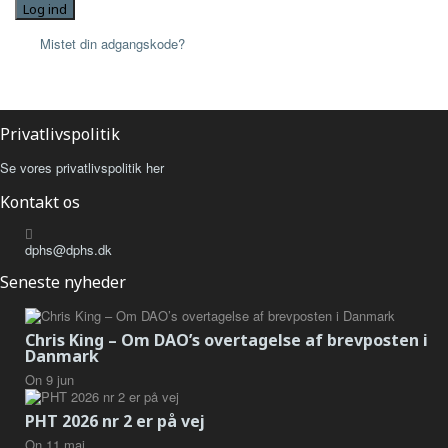
Log ind
Mistet din adgangskode?
Privatlivspolitik
Se vores privatlivspolitik her
Kontakt os
dphs@dphs.dk
Seneste nyheder
Chris King – Om DAO’s overtagelse af brevposten i
Danmark
On
9
jun
PHT 2026 nr 2 er på vej
On
11
maj