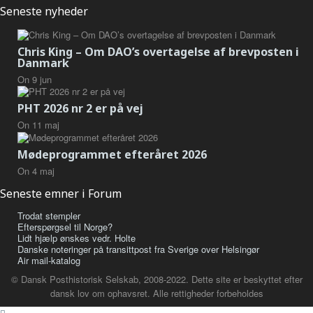
Seneste nyheder
Chris King – Om DAO’s overtagelse af brevposten i
Danmark
On
9
jun
PHT 2026 nr 2 er på vej
On
11
maj
Mødeprogrammet efteråret 2026
On
4
maj
Seneste emner i Forum
Trodat stempler
Efterspørgsel til Norge?
Lidt hjælp ønskes vedr. Holte
Danske noteringer på transittpost fra Sverige over Helsingør
Air mail-katalog
© Dansk Posthistorisk Selskab, 2008-2022. Dette site er beskyttet efter
dansk lov om ophavsret. Alle rettigheder forbeholdes