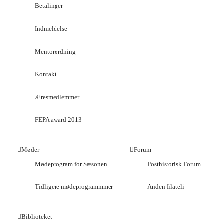
Betalinger
Indmeldelse
Mentorordning
Kontakt
Æresmedlemmer
FEPA award 2013
Møder
Forum
Mødeprogram for Sæsonen
Posthistorisk Forum
Tidligere mødeprogrammmer
Anden filateli
Biblioteket