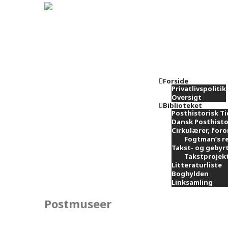
Forside
Privatlivspolitik
Oversigt
Biblioteket
Posthistorisk Ti
Dansk Posthisto
Cirkulærer, foro
Fogtman’s re
Takst- og gebyr
Takstprojekt
Litteraturliste
Boghylden
Linksamling
Postmuseer