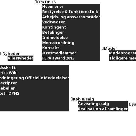
Om DPHS
Hvem er vi
Bestyrelse & funktionsfolk
Arbejds- og ansvarsområder
Vedtægter
Kontingent
Betalinger
Indmeldelse
Mentorordning
Kontakt
Møder
Æresmedlemmer
Mødeprogra
Nyheder
Alle Nyheder
FEPA award 2013
Tidligere m
dsskrift
risk Wiki
rdninger og Officielle Meddelelser
scripter
tabeller
et i DPHS
Køb & salg
Anvisningssalg
Sa
Realisation af samlinger