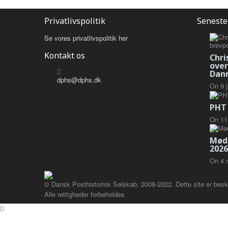
Privatlivspolitik
Seneste
Se vores privatlivspolitik her
Kontakt os
Chri
over
Dan
dphs@dphs.dk
On
9
PHT 
On
11
Mød
2026
On
4
© Dansk Posthistorisk Selskab, 2008-2022. Dette site er besk
Alle rettigheder forbeholdes