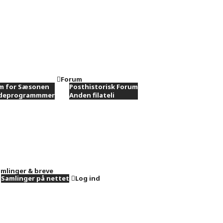
Forum
m for Sæsonen
Posthistorisk Forum
ødeprogrammmer
Anden filateli
mlinger & breve
Samlinger på nettet
Log ind