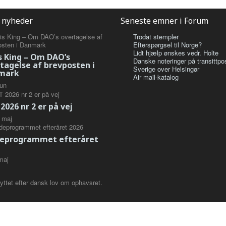
 nyheder
Seneste emner i Forum
Trodat stempler
Efterspørgsel til Norge?
Lidt hjælp ønskes vedr. Holte
s King – Om DAO’s
Danske noteringer på transittpos
tagelse af brevposten i
Sverige over Helsingør
mark
Air mail-katalog
jun
2026 nr 2 er på vej
maj
eprogrammet efteråret
maj
yttet efter dansk lov om ophavsret.