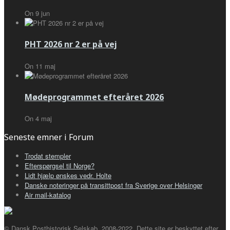
On
9
jun
PHT 2026 nr 2 er på vej
On
11
maj
Mødeprogrammet efteråret 2026
On
4
maj
Seneste emner i Forum
Trodat stempler
Efterspørgsel til Norge?
Lidt hjælp ønskes vedr. Holte
Danske noteringer på transittpost fra Sverige over Helsingør
Air mail-katalog
© Dansk Posthistorisk Selskab, 2008-2022. Dette site er beskyttet efter