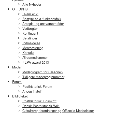
Alle Nyheder
Om DPHS
Hvem er vi
Bestyrelse & funktionsfolk
Arbejds- og ansvarsområder
Vedtægter
Kontingent
Betalinger
Indmeldelse
Mentorordning
Kontakt
Æresmedlemmer
FEPA award 2013
Møder
Mødeprogram for Sæsonen
Tidligere mødeprogrammmer
Forum
Posthistorisk Forum
Anden filateli
Biblioteket
Posthistorisk Tidsskrift
Dansk Posthistorisk Wiki
Cirkulærer, forordninger og Officielle Meddelelser