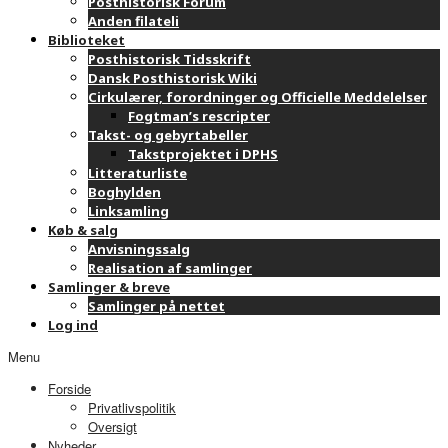
Posthistorisk Forum
Anden filateli
Biblioteket
Posthistorisk Tidsskrift
Dansk Posthistorisk Wiki
Cirkulærer, forordninger og Officielle Meddelelser
Fogtman’s rescripter
Takst- og gebyrtabeller
Takstprojektet i DPHS
Litteraturliste
Boghylden
Linksamling
Køb & salg
Anvisningssalg
Realisation af samlinger
Samlinger & breve
Samlinger på nettet
Log ind
Menu
Forside
Privatlivspolitik
Oversigt
Nyheder