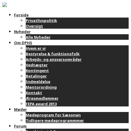
Forside
Privatlivspolitik
Oversigt
Nyheder
Alle Nyheder
Om DPHS
Hvem er vi
Bestyrelse & funktionsfolk
Arbejds- og ansvarsområder
Vedtægter
Kontingent
Betalinger
Indmeldelse
Mentorordning
Kontakt
Æresmedlemmer
FEPA award 2013
Møder
Mødeprogram for Sæsonen
Tidligere mødeprogrammmer
Forum