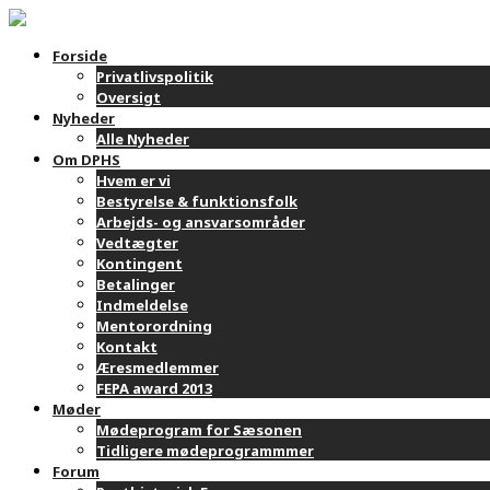
Forside
Privatlivspolitik
Oversigt
Nyheder
Alle Nyheder
Om DPHS
Hvem er vi
Bestyrelse & funktionsfolk
Arbejds- og ansvarsområder
Vedtægter
Kontingent
Betalinger
Indmeldelse
Mentorordning
Kontakt
Æresmedlemmer
FEPA award 2013
Møder
Mødeprogram for Sæsonen
Tidligere mødeprogrammmer
Forum