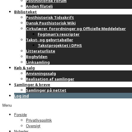
Posthistorisk Forum
Anden filateli
Biblioteket
Posthistorisk Tidsskrift
Dansk Posthistorisk Wiki
Cirkulærer, forordninger og Officielle Meddelelser
Fogtman’s rescripter
Takst- og gebyrtabeller
Takstprojektet i DPHS
Litteraturliste
Boghylden
Linksamling
Køb & salg
Anvisningssalg
Realisation af samlinger
Samlinger & breve
Samlinger på nettet
Log ind
Menu
Forside
Privatlivspolitik
Oversigt
Nyheder