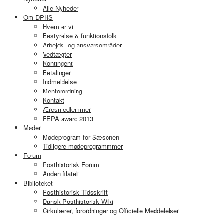
Alle Nyheder
Om DPHS
Hvem er vi
Bestyrelse & funktionsfolk
Arbejds- og ansvarsområder
Vedtægter
Kontingent
Betalinger
Indmeldelse
Mentorordning
Kontakt
Æresmedlemmer
FEPA award 2013
Møder
Mødeprogram for Sæsonen
Tidligere mødeprogrammmer
Forum
Posthistorisk Forum
Anden filateli
Biblioteket
Posthistorisk Tidsskrift
Dansk Posthistorisk Wiki
Cirkulærer, forordninger og Officielle Meddelelser