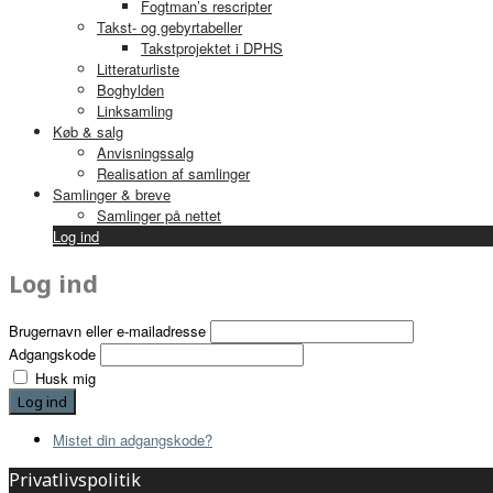
Fogtman’s rescripter
Takst- og gebyrtabeller
Takstprojektet i DPHS
Litteraturliste
Boghylden
Linksamling
Køb & salg
Anvisningssalg
Realisation af samlinger
Samlinger & breve
Samlinger på nettet
Log ind
Log ind
Brugernavn eller e-mailadresse
Adgangskode
Husk mig
Log ind
Mistet din adgangskode?
Privatlivspolitik