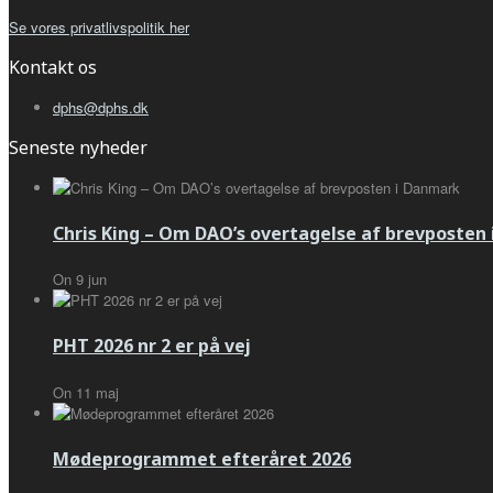
Se vores privatlivspolitik her
Kontakt os
dphs@dphs.dk
Seneste nyheder
Chris King – Om DAO’s overtagelse af brevposten
On
9
jun
PHT 2026 nr 2 er på vej
On
11
maj
Mødeprogrammet efteråret 2026