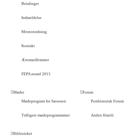
Betalinger
Indmeldelse
Mentorordning
Kontakt
Æresmedlemmer
FEPA award 2013
Møder
Forum
Mødeprogram for Sæsonen
Posthistorisk Forum
Tidligere mødeprogrammmer
Anden filateli
Biblioteket