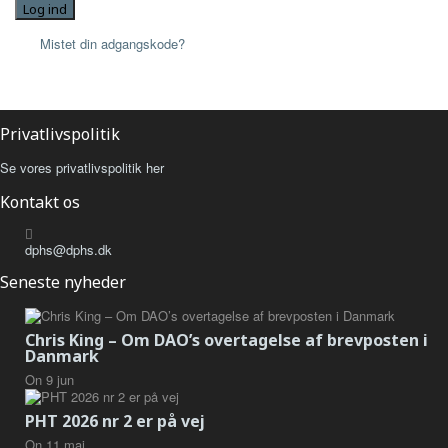
Log ind
Mistet din adgangskode?
Privatlivspolitik
Se vores privatlivspolitik her
Kontakt os
dphs@dphs.dk
Seneste nyheder
Chris King – Om DAO’s overtagelse af brevposten i
Danmark
On
9
jun
PHT 2026 nr 2 er på vej
On
11
maj