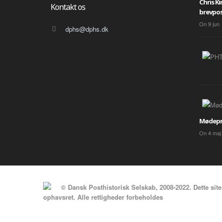
Chris K
Kontakt os
brevpos
On
9
jun
dphs@dphs.dk
Mødepr
On
4
maj
© Dansk Posthistorisk Selskab, 2008-2022. Dette site
ophavsret. Alle rettigheder forbeholdes