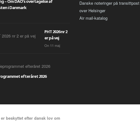
ing – Om DAO’s overtagelse af
Danske noteringer på transittpost
ten i Danmark
over Helsingør
Air mail-katalog
PHT 2026 nr 2
er på vej
On
11
maj
ogrammet efteråret 2026
 er beskyttet efter dansk lov om