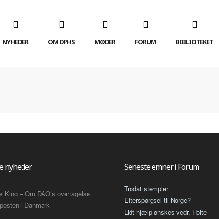
NYHEDER
OM DPHS
MØDER
FORUM
BIBLIOTEKET
e nyheder
Seneste emner i Forum
Trodat stempler
Efterspørgsel til Norge?
Lidt hjælp ønskes vedr. Holte