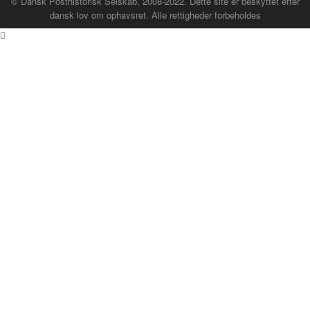
© Dansk Posthistorisk Selskab, 2008-2022. Dette site er beskyttet efter
dansk lov om ophavsret. Alle rettigheder forbeholdes