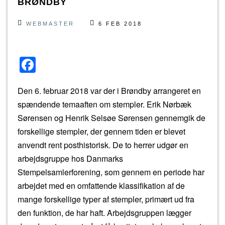
BRØNDBY
WEBMASTER
6 FEB 2018
F
a
Den 6. februar 2018 var der i Brøndby arrangeret en
c
spændende temaaften om stempler. Erik Nørbæk
e
Sørensen og Henrik Selsøe Sørensen gennemgik de
b
forskellige stempler, der gennem tiden er blevet
o
anvendt rent posthistorisk. De to herrer udgør en
o
arbejdsgruppe hos Danmarks
k
Stempelsamlerforening, som gennem en periode har
arbejdet med en omfattende klassifikation af de
mange forskellige typer af stempler, primært ud fra
den funktion, de har haft. Arbejdsgruppen lægger