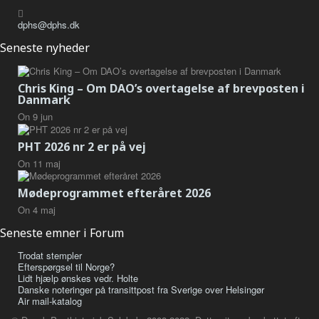
dphs@dphs.dk
Seneste nyheder
Chris King – Om DAO’s overtagelse af brevposten i
Danmark
On
9
jun
PHT 2026 nr 2 er på vej
On
11
maj
Mødeprogrammet efteråret 2026
On
4
maj
Seneste emner i Forum
Trodat stempler
Efterspørgsel til Norge?
Lidt hjælp ønskes vedr. Holte
Danske noteringer på transittpost fra Sverige over Helsingør
Air mail-katalog