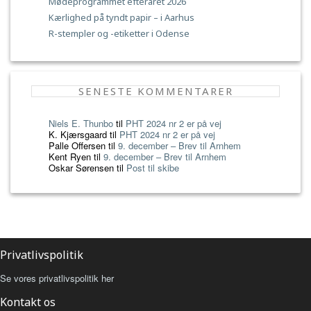
Mødeprogrammet efteråret 2026
Kærlighed på tyndt papir – i Aarhus
R-stempler og -etiketter i Odense
SENESTE KOMMENTARER
Niels E. Thunbo
til
PHT 2024 nr 2 er på vej
K. Kjærsgaard
til
PHT 2024 nr 2 er på vej
Palle Offersen
til
9. december – Brev til Arnhem
Kent Ryen
til
9. december – Brev til Arnhem
Oskar Sørensen
til
Post til skibe
Privatlivspolitik
Se vores privatlivspolitik her
Kontakt os