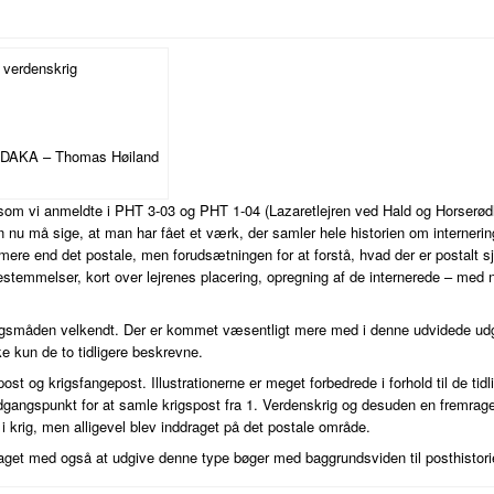
e verdenskrig
/ DAKA – Thomas Høiland
som vi anmeldte i PHT 3-03 og PHT 1-04 (Lazaretlejren ved Hald og Horserødl
man nu må sige, at man har fået et værk, der samler hele historien om interner
re end det postale, men forudsætningen for at forstå, hvad der er postalt sj
estemmelser, kort over lejrenes placering, opregning af de internerede – med
gangsmåden velkendt. Der er kommet væsentligt mere med i denne udvidede udg
ke kun de to tidligere beskrevne.
ost og krigsfangepost. Illustrationerne er meget forbedrede i forhold til de tidl
dgangspunkt for at samle krigspost fra 1. Verdenskrig og desuden en fremrage
i krig, men alligevel blev inddraget på det postale område.
 taget med også at udgive denne type bøger med baggrundsviden til posthistorie