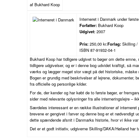
af Bukhard Koop
Interneret i Danmark under først
Forfatter:
Bukhard Koop
Udgivet:
2007
Pris:
250,00 kr.
Forlag:
Skilling 
ISBN 87-91932-04-1
Bukhard Koop har tidligere udgivet to bøger om dette emne, 
tidligere udgivelser, og er i denne bog udvidet kraftigt, så 
værks og lægger meget stor vægt på det historiske, måske me
Bogen er grundig med beskrivelser af lejrene, dokumenter, b
fra officielle og personlige kilder.
For de, der kender og har købt de to første bøger, er frem
sider med relevante oplysninger fra alle interneringslejre – ik
Særdeles interessant er en række illustrationer af interneret p
brevene er gengivet i farver og denne bog er et nødvendigt u
dette spændende afsnit i Danmarks historie, hvor vi ikke var 
Det er et godt initiativ, udgiverne Skilling/DAKA/Høiland har