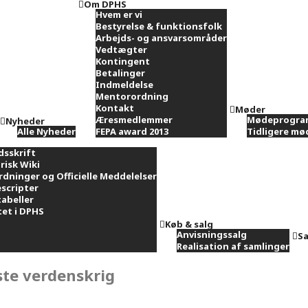
Om DPHS
Hvem er vi
Bestyrelse & funktionsfolk
Arbejds- og ansvarsområder
Vedtægter
Kontingent
Betalinger
Indmeldelse
Mentorordning
Kontakt
Møder
Æresmedlemmer
Mødeprogra
Nyheder
Alle Nyheder
FEPA award 2013
Tidligere m
dsskrift
risk Wiki
rdninger og Officielle Meddelelser
scripter
tabeller
et i DPHS
Køb & salg
Anvisningssalg
Sa
Realisation af samlinger
ste verdenskrig