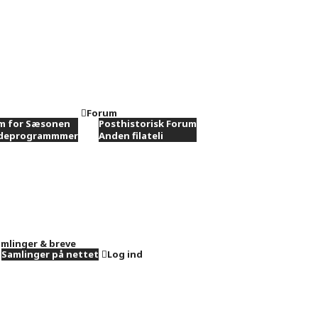
Forum
m for Sæsonen
Posthistorisk Forum
ødeprogrammmer
Anden filateli
mlinger & breve
Samlinger på nettet
Log ind