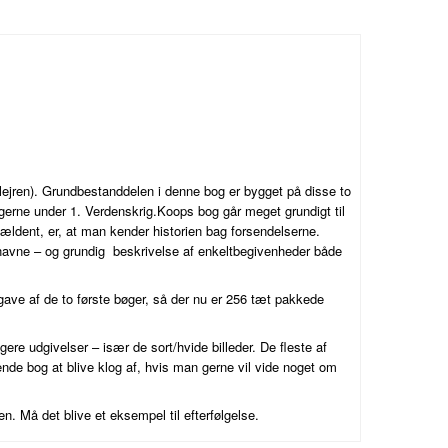
ejren). Grundbestanddelen i denne bog er bygget på disse to
ingerne under 1. Verdenskrig.Koops bog går meget grundigt til
ældent, er, at man kender historien bag forsendelserne.
 navne – og grundig beskrivelse af enkeltbegivenheder både
ave af de to første bøger, så der nu er 256 tæt pakkede
igere udgivelser – især de sort/hvide billeder. De fleste af
nde bog at blive klog af, hvis man gerne vil vide noget om
n. Må det blive et eksempel til efterfølgelse.